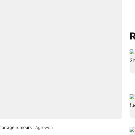
R
shortage rumours
Agrowon