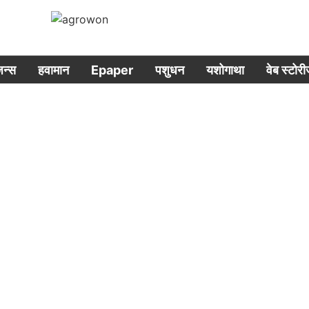
िजन्स
हवामान
Epaper
पशुधन
यशोगाथा
वेब स्टोर