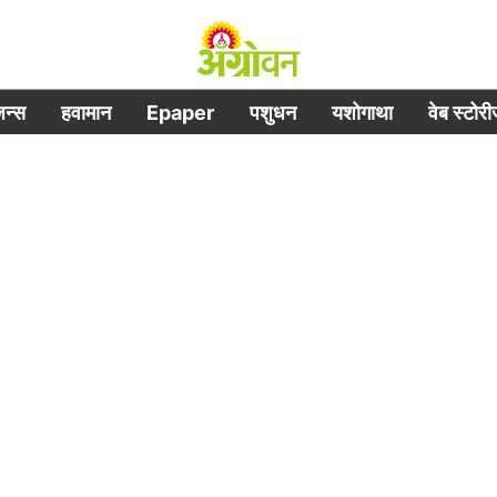
िजन्स
हवामान
Epaper
पशुधन
यशोगाथा
वेब स्टोर