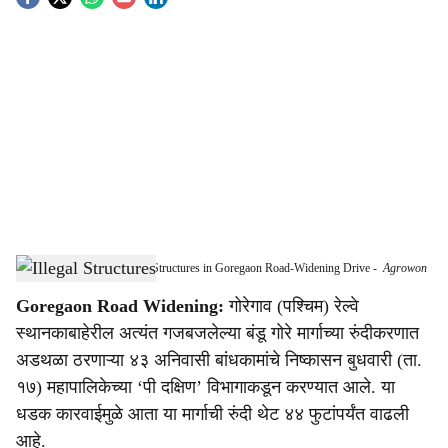
S
o
c
i
a
l
s
BMC Demolishes 43 Illegal Structures in Goregaon Road-Widening Drive
-
Agrowon
h
Goregaon Road Widening:
गोरेगाव (पश्चिम) रेल्वे
a
स्थानकाबाहेरील अत्यंत गजबजलेल्या बंडू गोरे मार्गाच्या रुंदीकरणात
r
अडथळा ठरणाऱ्या ४३ अनिवासी बांधकामांचे निष्कासन बुधवारी (ता.
१७) महापालिकेच्या ‘पी दक्षिण’ विभागाकडून करण्यात आले. या
e
धडक कारवाईमुळे आता या मार्गाची रुंदी थेट ४४ फुटांपर्यंत वाढली
आहे.