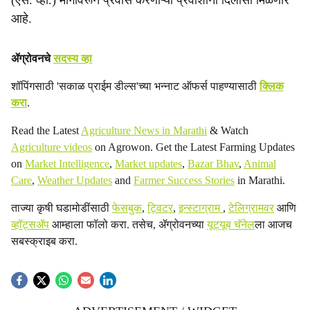
(एस. व्ही.) मार्गावरून प्रवास करणाऱ्या प्रवाशांना दिलासा मिळणार
आहे.
ॲग्रोवनचे
सदस्य व्हा
शॉपिंगसाठी 'सकाळ प्राईम डील्स'च्या भन्नाट ऑफर्स पाहण्यासाठी
क्लिक
करा
.
Read the Latest
Agriculture News in Marathi
& Watch
Agriculture videos
on Agrowon. Get the Latest Farming Updates
on
Market Intelligence
,
Market updates
,
Bazar Bhav
,
Animal
Care
,
Weather Updates
and
Farmer Success Stories
in Marathi.
ताज्या कृषी घडामोडींसाठी
फेसबुक
,
ट्विटर
,
इन्स्टाग्राम
,
टेलिग्रामवर
आणि
व्हॉट्सॲप
आम्हाला फॉलो करा. तसेच, ॲग्रोवनच्या
यूट्यूब चॅनेल
ला आजच
सबस्क्राइब करा.