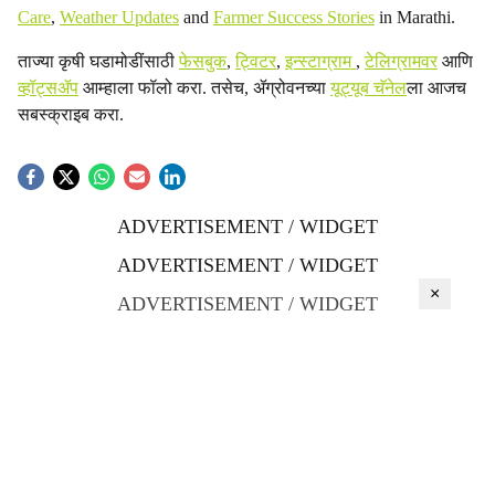
Care
,
Weather Updates
and
Farmer Success Stories
in Marathi.
ताज्या कृषी घडामोडींसाठी
फेसबुक
,
ट्विटर
,
इन्स्टाग्राम
,
टेलिग्रामवर
आणि
व्हॉट्सॲप
आम्हाला फॉलो करा. तसेच, ॲग्रोवनच्या
यूट्यूब चॅनेल
ला आजच
सबस्क्राइब करा.
ADVERTISEMENT / WIDGET
ADVERTISEMENT / WIDGET
×
ADVERTISEMENT / WIDGET