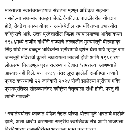
भारताच्या स्वातंत्र्यलढ्यात संघटना म्हणून अधिकृत सहभाग
नसलेल्या संघ-भाजपकडून जेवढे वैयक्तिक पातळीवरील योगदान
होते, तेवढेच नगण्य योगदान अयोध्येतील राम मंदिराच्या उभारणीत
काँग्रेसचे आहे. उत्तर प्रदेशातील जिल्हा न्यायालयाच्या आदेशावरून
१९८६मध्ये राजीव गांधींनी राज्याचे तत्कालीन मुख्यमंत्री वीरबहादूर
सिंह यांचे मन वळवून भाविकांना श्रीरामाचे दर्शन घेता यावे म्हणून राम
जन्मभूमी मंदिराची कुलपे उघडायला लावली होती आणि १९८९ च्या
लोकसभा निवडणूक प्रचारादरम्यान देशात ‘रामराज्य’ आणण्याचे
आश्वासनही दिले. पण १९८९ नंतर लुप्त झालेली रामनिष्ठा नव्याने
प्रगट करण्याची २२ जानेवारी २०२४ रोजी झालेल्या श्रीराम मंदिर
प्राणप्रतिष्ठा सोहळ्यानंतर काँग्रेस नेतृत्वाला संधी होती. परंतु ती
त्यांनी गमावली.
‘‘स्वातंत्र्योत्तर काळात पंडित नेहरू यांच्या धोरणांमुळे भारताचे वाटोळे
झाले, असा आरोप करणाऱ्या राष्ट्रीय स्वयंसेवक संघ आणि भाजपला
ब्रिटिशांच्या गुलामगिरीतून भारताला मुक्त करण्याच्या