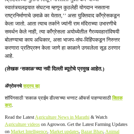
स्वातंत्र्यलढ्यात संंघटना म्हणून कुठलेही योगदान नसताना
राष्ट्रनिर्माणाचे उमाळे का येतात,’’ असा युक्तिवाद काँग्रेसकडून
केला जातो. आता त्याच तर्काने ज्यांनी राम मंदिराच्या उभारणीचे
समर्थन केले नाही, त्या काँग्रेसला अयोध्येतील गैरव्यवहारांविषयी
बोलण्याचा काय अधिकार, असा भाजप-संघ-विहिंपकडून निरुत्तर
करणारा प्रतिप्रश्न केला जाणे हा काळाने उगवलेला सूड ठरणार
आहे.
(लेखक ‘सकाळ’च्या नवी दिल्ली ब्यूरोचे प्रमुख आहेत.)
ॲग्रोवनचे
सदस्य व्हा
शॉपिंगसाठी 'सकाळ प्राईम डील्स'च्या भन्नाट ऑफर्स पाहण्यासाठी
क्लिक
करा
.
Read the Latest
Agriculture News in Marathi
& Watch
Agriculture videos
on Agrowon. Get the Latest Farming Updates
on
Market Intelligence
,
Market updates
,
Bazar Bhav
,
Animal