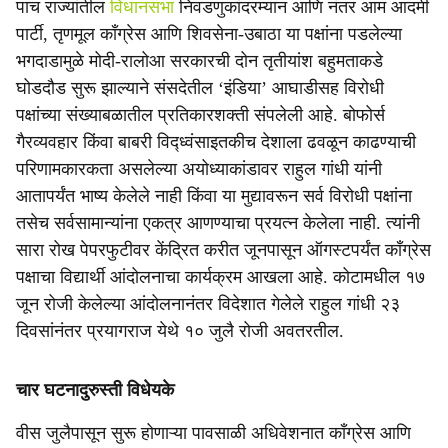
पाच राज्यांतील
विधानसभा
निवडणुकांदरम्यान आणि नंतर आम आदमी
पार्टी, तृणमूल काँग्रेस आणि शिवसेना-उबाठा या पक्षांना पडलेल्या
भगदाडामुळे मोदी-रालोआ सरकारची दोन तृतीयांश बहुमताकडे
घोडदौड सुरू झाल्याने संसदेतील ‘इंडिया’ आघाडीसह विरोधी
पक्षांच्या संख्याबळातील प्रतिकारशक्ती संपलेली आहे. बोफोर्स
गैरव्यवहार किंवा बाबरी विद्ध्वंसाइतकीच देशाला ढवळून काढण्याची
परिणामकारकता असलेल्या अयोध्याकांडावर राहुल गांधी यांनी
आतापर्यंत भाष्य केलेले नाही किंवा या मुद्यावरून सर्व विरोधी पक्षांना
तसेच सर्वसामान्यांना एकत्र आणण्याचा प्रयत्न केलेला नाही. त्यांनी
सारा रोख पेपरफुटीवर केंद्रित करीत जूनपासून ऑगस्टपर्यंत काँग्रेस
पक्षाचा विद्यार्थी आंदोलनाचा कार्यक्रम आखला आहे. कोटामधील १७
जून रोजी केलेल्या आंदोलनानंतर विदेशात गेलेले राहुल गांधी २३
दिवसांनंतर प्रयागराज येथे १० जुलै रोजी अवतरतील.
चार घटनादुरुस्ती विधेयके
वीस जुलैपासून सुरू होणाऱ्या पावसाळी अधिवेशनात काँग्रेस आणि