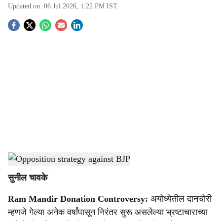
Updated on :
06 Jul 2026, 1:22 PM
IST
S
o
c
i
a
l
s
Ram Mandir trust donation issue
-
Agrowon
h
सुनील चावके
a
Ram Mandir Donation Controversy:
अयोध्येतील दानचोरी
r
म्हणजे गेल्या अनेक वर्षांपासून निरंतर सुरू असलेल्या भ्रष्टाचाराच्या