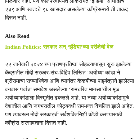
मिळणार नाही. पण कालपरवापर्यंत लोकसभेत ‘इंडिया’ आघाडीचे
२३९ आणि स्वतःचे ९८ खासदार असलेल्या काँग्रेसमध्ये ती ताकद
दिसत नाही.
Also Read
Indian Politics: सरकार अन् ‘इंडिया’च्या परीक्षेची वेळ
२२ जानेवारी २०२४ च्या प्राणप्रतिष्ठा सोहळ्यापासून सुरू झालेल्या
केंद्रातील मोदी सरकार-संघ-विहिंप लिखित ‘अयोध्या कांडा’ने
श्रीरामाचा राज्याभिषेक आणि त्यानंतर कैकयीच्या षड्‌यंत्राने झालेल्या
वनवास पर्वाचा समावेश असलेल्या ‘रामचरित मानसा’तील मूळ
अयोध्याकांडाला विस्मृतीत ढकलले आहे. या नव्या अयोध्याकांडामुळे
देशातील आणि जगभरातील कोट्यवधी रामभक्त विचलित झाले आहेत.
पण त्यावरून मोदी सरकारची सर्वशक्तिनिशी कोंडी करण्यासाठी
काँँग्रेस सरसावताना दिसत नाही.