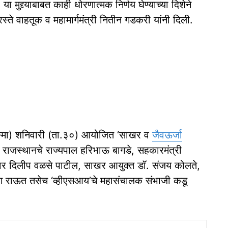
ा मुद्द्याबाबत काही धोरणात्मक निर्णय घेण्याच्या दिशेने
्ते वाहतूक व महामार्गमंत्री नितीन गडकरी यांनी दिली.
विस्मा) शनिवारी (ता.३०) आयोजित ‘साखर व
जैवऊर्जा
ळी राजस्थानचे राज्यपाल हरिभाऊ बागडे, सहकारमंत्री
ार दिलीप वळसे पाटील, साखर आयुक्त डॉ. संजय कोलते,
डुरंग राऊत तसेच ‘व्हीएसआय’चे महासंचालक संभाजी कडू