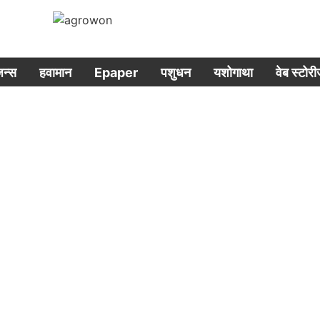
िजन्स
हवामान
Epaper
पशुधन
यशोगाथा
वेब स्टोर