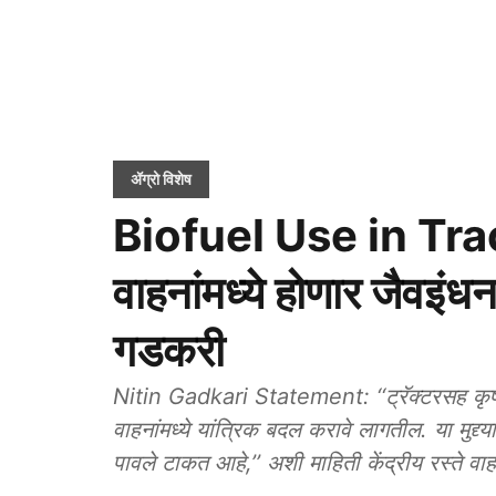
ॲग्रो विशेष
Biofuel Use in Trac
वाहनांमध्ये होणार जैवइंधना
गडकरी
Nitin Gadkari Statement: ‘‘ट्रॅक्टरसह कृषी उ
वाहनांमध्ये यांत्रिक बदल करावे लागतील. या मुद्द्
पावले टाकत आहे,’’ अशी मा