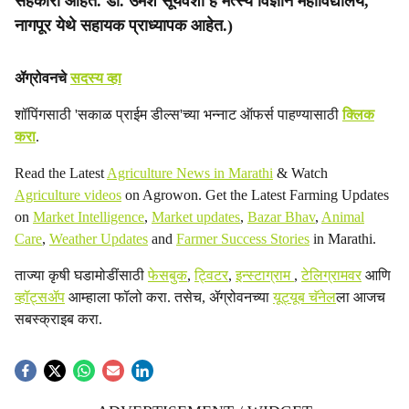
सहकारी आहेत. डॉ. उमेश सूर्यवंशी हे मत्स्य विज्ञान महाविद्यालय,
नागपूर येथे सहायक प्राध्यापक आहेत.)
ॲग्रोवनचे
सदस्य व्हा
शॉपिंगसाठी 'सकाळ प्राईम डील्स'च्या भन्नाट ऑफर्स पाहण्यासाठी
क्लिक
करा
.
Read the Latest
Agriculture News in Marathi
& Watch
Agriculture videos
on Agrowon. Get the Latest Farming Updates
on
Market Intelligence
,
Market updates
,
Bazar Bhav
,
Animal
Care
,
Weather Updates
and
Farmer Success Stories
in Marathi.
ताज्या कृषी घडामोडींसाठी
फेसबुक
,
ट्विटर
,
इन्स्टाग्राम
,
टेलिग्रामवर
आणि
व्हॉट्सॲप
आम्हाला फॉलो करा. तसेच, ॲग्रोवनच्या
यूट्यूब चॅनेल
ला आजच
सबस्क्राइब करा.