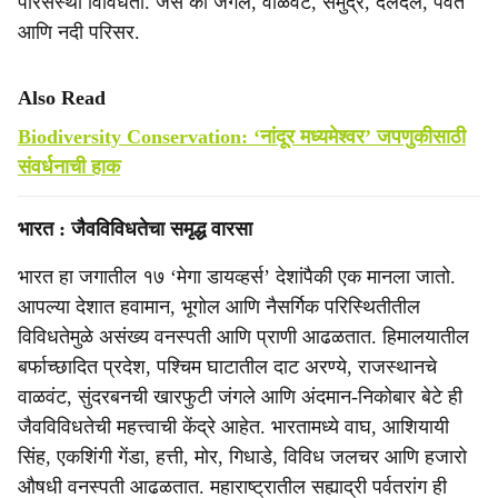
परिसंस्था विविधता. जसे की जंगल, वाळवंट, समुद्र, दलदल, पर्वत
आणि नदी परिसर.
Also Read
Biodiversity Conservation: ‘नांदूर मध्यमेश्‍वर’ जपणुकीसाठी
संवर्धनाची हाक
भारत : जैवविविधतेचा समृद्ध वारसा
भारत हा जगातील १७ ‘मेगा डायव्हर्स’ देशांपैकी एक मानला जातो.
आपल्या देशात हवामान, भूगोल आणि नैसर्गिक परिस्थितीतील
विविधतेमुळे असंख्य वनस्पती आणि प्राणी आढळतात. हिमालयातील
बर्फाच्छादित प्रदेश, पश्चिम घाटातील दाट अरण्ये, राजस्थानचे
वाळवंट, सुंदरबनची खारफुटी जंगले आणि अंदमान-निकोबार बेटे ही
जैवविविधतेची महत्त्वाची केंद्रे आहेत. भारतामध्ये वाघ, आशियायी
सिंह, एकशिंगी गेंडा, हत्ती, मोर, गिधाडे, विविध जलचर आणि हजारो
औषधी वनस्पती आढळतात. महाराष्ट्रातील सह्याद्री पर्वतरांग ही