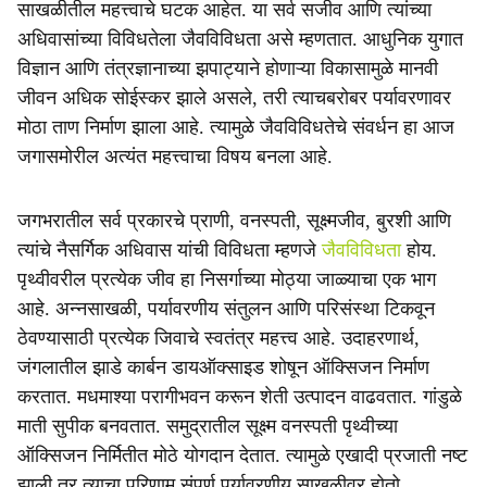
e
साखळीतील महत्त्वाचे घटक आहेत. या सर्व सजीव आणि त्यांच्या
अधिवासांच्या विविधतेला जैवविविधता असे म्हणतात. आधुनिक युगात
विज्ञान आणि तंत्रज्ञानाच्या झपाट्याने होणाऱ्या विकासामुळे मानवी
जीवन अधिक सोईस्कर झाले असले, तरी त्याचबरोबर पर्यावरणावर
मोठा ताण निर्माण झाला आहे. त्यामुळे जैवविविधतेचे संवर्धन हा आज
जगासमोरील अत्यंत महत्त्वाचा विषय बनला आहे.
जगभरातील सर्व प्रकारचे प्राणी, वनस्पती, सूक्ष्मजीव, बुरशी आणि
त्यांचे नैसर्गिक अधिवास यांची विविधता म्हणजे
जैवविविधता
होय.
पृथ्वीवरील प्रत्येक जीव हा निसर्गाच्या मोठ्या जाळ्याचा एक भाग
आहे. अन्नसाखळी, पर्यावरणीय संतुलन आणि परिसंस्था टिकवून
ठेवण्यासाठी प्रत्येक जिवाचे स्वतंत्र महत्त्व आहे. उदाहरणार्थ,
जंगलातील झाडे कार्बन डायऑक्साइड शोषून ऑक्सिजन निर्माण
करतात. मधमाश्‍या परागीभवन करून शेती उत्पादन वाढवतात. गांडुळे
माती सुपीक बनवतात. समुद्रातील सूक्ष्म वनस्पती पृथ्वीच्या
ऑक्सिजन निर्मितीत मोठे योगदान देतात. त्यामुळे एखादी प्रजाती नष्ट
झाली तर त्याचा परिणाम संपूर्ण पर्यावरणीय साखळीवर होतो.