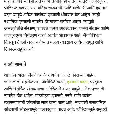
माशांची वाढ चांगली होते आणि उत्पादनही वाढते. मात्र जलप्रदूषण,
प्लॅस्टिक कचरा, रासायनिक सांडपाणी, अति मासेमारी आणि हवामान
बदल यामुळे अनेक माशांच्या प्रजाती धोक्यात येत आहेत. काही
स्थानिक प्रजाती नामशेष होण्याच्या मार्गावर आहेत. त्यामुळे
जलस्रोतांचे संरक्षण, शाश्वत मत्स्य व्यवस्थापन, मत्स्य संवर्धन आणि
जलप्रदूषण नियंत्रण करणे अत्यंत आवश्यक आहे. जैवविविधता
टिकवून ठेवली तरच भविष्यात मत्स्य व्यवसाय अधिक समृद्ध आणि
टिकाऊ राहू शकतो.
वाढती आव्हाने
आज जगभरात जैवविविधतेवर अनेक संकटे कोसळत आहेत.
जंगलतोड, शहरीकरण, औद्योगिकीकरण,
हवामान बदल
, प्रदूषण
आणि नैसर्गिक संसाधनांचा अतिरेकाने वापर यामुळे अनेक प्रजाती
नामशेष होत आहेत. मोठमोठ्या इमारती, रस्ते आणि उद्योग
उभारण्यासाठी जंगलांचा नाश केला जात आहे. नद्यांमध्ये रासायनिक
सांडपाणी सोडल्यामुळे जलप्रदूषण वाढत आहे. प्लॅस्टिकमुळे समुद्री