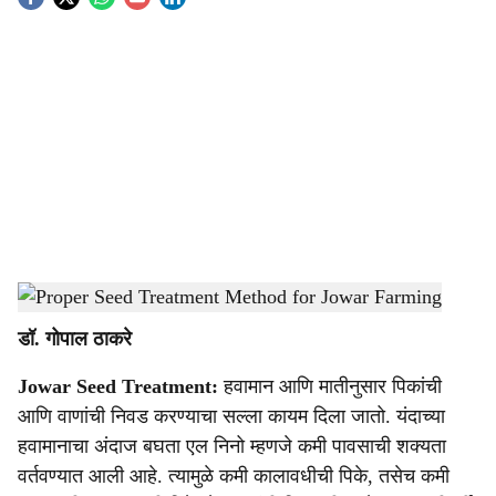
S
o
c
i
a
l
s
Proper Seed Treatment Method for Jowar Farming
-
Agrowon
h
डॉ. गोपाल ठाकरे
a
Jowar Seed Treatment:
हवामान आणि मातीनुसार पिकांची
r
आणि वाणांची निवड करण्याचा सल्ला कायम दिला जातो. यंदाच्या
e
हवामानाचा अंदाज बघता एल निनो म्हणजे कमी पावसाची शक्यता
वर्तवण्यात आली आहे. त्यामुळे कमी कालावधीची पिके, तसेच कमी