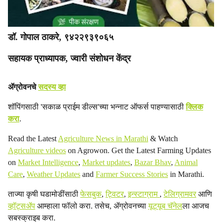
डॉ. गोपाल ठाकरे, ९४२२९३९०६५
सहायक प्राध्यापक, ज्वारी संशोधन केंद्र
ॲग्रोवनचे
सदस्य व्हा
शॉपिंगसाठी 'सकाळ प्राईम डील्स'च्या भन्नाट ऑफर्स पाहण्यासाठी
क्लिक
करा
.
Read the Latest
Agriculture News in Marathi
& Watch
Agriculture videos
on Agrowon. Get the Latest Farming Updates
on
Market Intelligence
,
Market updates
,
Bazar Bhav
,
Animal
Care
,
Weather Updates
and
Farmer Success Stories
in Marathi.
ताज्या कृषी घडामोडींसाठी
फेसबुक
,
ट्विटर
,
इन्स्टाग्राम
,
टेलिग्रामवर
आणि
व्हॉट्सॲप
आम्हाला फॉलो करा. तसेच, ॲग्रोवनच्या
यूट्यूब चॅनेल
ला आजच
सबस्क्राइब करा.