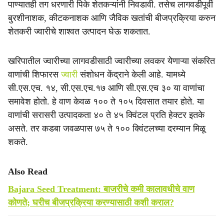
पाण्यातही तग धरणारी पिके शेतकऱ्यांनी निवडावी. तसेच लागवडीपूर्वी
बुरशीनाशक, कीटकनाशक आणि जैविक खतांची बीजप्रक्रिया करुन
शेतकरी ज्वारीचे शाश्वत उत्पादन घेऊ शकतात.
खरिपातील ज्वारीच्या लागवडीसाठी ज्वारीच्या लवकर येणाऱ्या संकरित
वाणांची शिफारस
ज्वारी
संशोधन केंद्राने केली आहे. यामध्ये
सी.एस.एच. १४, सी.एस.एच.१७ आणि सी.एस.एच ३० या वाणांचा
समावेश होतो. हे वाण केवळ १०० ते १०५ दिवसात तयार होते. या
वाणांची सरासरी उत्पादकता ४० ते ४५ क्विंटल प्रति हेक्टर इतके
असते. तर कडबा जवळपास ७५ ते १०० क्विंटलच्या दरम्यान मिळू
शकते.
Also Read
Bajara Seed Treatment: बाजरीचे कमी कालावधीचे वाण
कोणते; घरीच बीजप्रक्रिया करण्यासाठी कशी कराल?