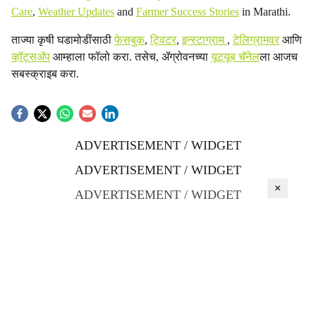
Care
,
Weather Updates
and
Farmer Success Stories
in Marathi.
ताज्या कृषी घडामोडींसाठी
फेसबुक
,
ट्विटर
,
इन्स्टाग्राम
,
टेलिग्रामवर
आणि
व्हॉट्सॲप
आम्हाला फॉलो करा. तसेच, ॲग्रोवनच्या
यूट्यूब चॅनेल
ला आजच
सबस्क्राइब करा.
ADVERTISEMENT / WIDGET
ADVERTISEMENT / WIDGET
×
ADVERTISEMENT / WIDGET