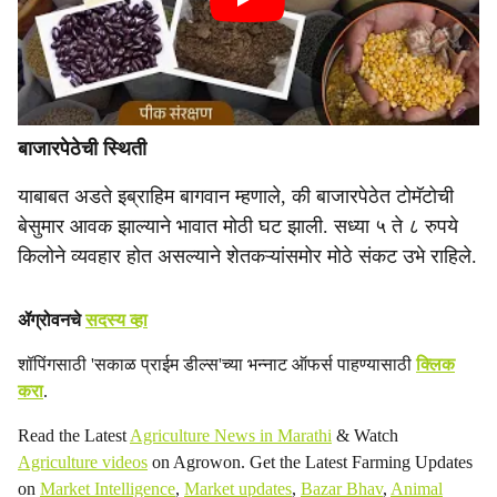
बाजारपेठेची स्थिती
याबाबत अडते इब्राहिम बागवान म्हणाले, की बाजारपेठेत टोमॅटोची
बेसुमार आवक झाल्याने भावात मोठी घट झाली. सध्या ५ ते ८ रुपये
किलोने व्यवहार होत असल्याने शेतकऱ्यांसमोर मोठे संकट उभे राहिले.
ॲग्रोवनचे
सदस्य व्हा
शॉपिंगसाठी 'सकाळ प्राईम डील्स'च्या भन्नाट ऑफर्स पाहण्यासाठी
क्लिक
करा
.
Read the Latest
Agriculture News in Marathi
& Watch
Agriculture videos
on Agrowon. Get the Latest Farming Updates
on
Market Intelligence
,
Market updates
,
Bazar Bhav
,
Animal