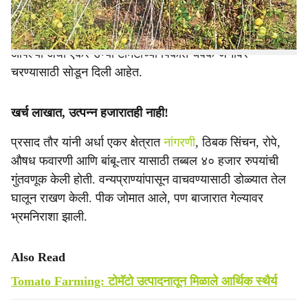
बाजारात नेणेही आता खिशाला परवडत नसल्याने, गेवराई
तालुक्यातील बाबुलतारा येथील उद्विग्न शेतकरी प्रसाद तौर यांनी
आपल्या अर्धा एकर उभ्या टोमॅटोच्या पिकात चक्क जनावरे
चरण्यासाठी सोडून दिली आहेत.
खर्च लाखात, उत्पन्न हजारातही नाही!
प्रसाद तौर यांनी अर्धा एकर क्षेत्रात
नांगरणी
, ठिबक सिंचन, रोपे,
औषध फवारणी आणि बांबू-तार यासाठी तब्बल ४० हजार रुपयांची
गुंतवणूक केली होती. वन्यप्राण्यांपासून वाचवण्यासाठी डोळ्यात तेल
घालून राखण केली. पीक जोमात आले, पण बाजारात गेल्यावर
भ्रमनिराशा झाली.
Also Read
Tomato Farming: टोमॅटो उत्पादनातून मिळाले आर्थिक स्थैर्य