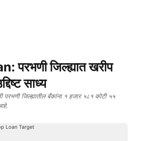
 परभणी जिल्ह्यात खरीप
दिष्ट साध्य
परभणी जिल्ह्यातील बँकांना १ हजार ५८१ कोटी ५५
आहे.