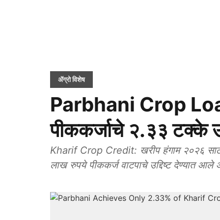
ॲग्रो विशेष
Parbhani Crop Loan:
पीककर्जाचे २.३३ टक्के उद्
Kharif Crop Credit: खरीप हंगाम २०२६ साठी 
लाख रुपये पीककर्ज वाटपाचे उद्दिष्ट देण्यात आले 