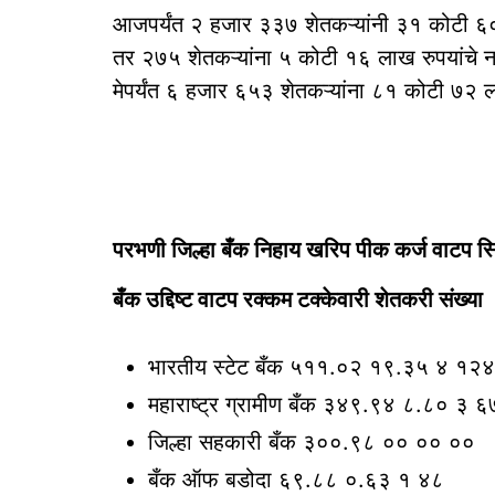
आजपर्यंत २ हजार ३३७ शेतकऱ्यांनी ३१ कोटी ६०
तर २७५ शेतकऱ्यांना ५ कोटी १६ लाख रुपयांचे नव
मेपर्यंत ६ हजार ६५३ शेतकऱ्यांना ८१ कोटी ७२ ल
परभणी जिल्हा बँक निहाय खरिप पीक कर्ज वाटप स्थ
बँक उद्दिष्ट वाटप रक्कम टक्केवारी शेतकरी संख्या
भारतीय स्टेट बँक ५११.०२ १९.३५ ४ १२
महाराष्ट्र ग्रामीण बँक ३४९.९४ ८.८० ३ 
जिल्हा सहकारी बँक ३००.९८ ०० ०० ००
बँक ऑफ बडोदा ६९.८८ ०.६३ १ ४८