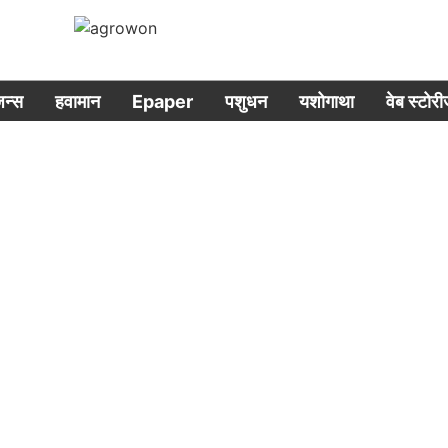
िजन्स
हवामान
Epaper
पशुधन
यशोगाथा
वेब स्टोर