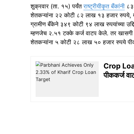
शुक्रवार (ता. १५) पर्यंत
राष्ट्रीयीकृत बँकांनी
८३७
शेतकऱ्यांना २२ कोटी ८२ लाख १३ हजार रुपये, म्
ग्रामीण बँकेने ३४९ कोटी ९४ लाख रुपयांच्या उद्
म्हणजेच २.५१ टक्के कर्ज वाटप केले. तर खासगी ब
शेतकऱ्यांना ५ कोटी २८ लाख ५० हजार रुपये पीक
Crop Loan
पीककर्ज वा