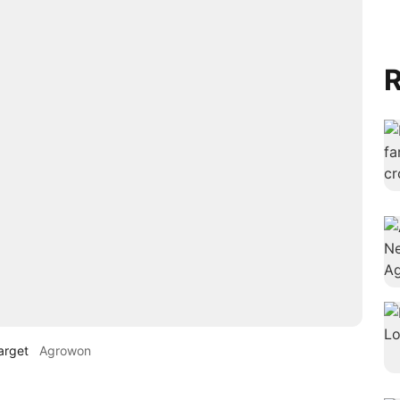
R
arget
Agrowon