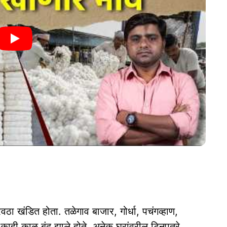
वठा खंडित होता. तळेगाव बाजार, गोर्धा, पचंगव्हाण,
काही काळ बंद झाले होते. अनेक घरांवरील टिनपत्रे