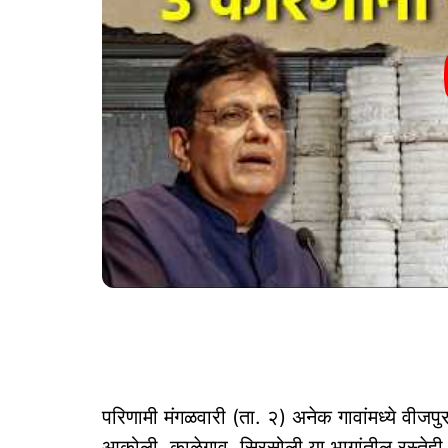
परिणामी मंगळवारी (ता. २) अनेक गावांमध्ये वीजपुर
आकोली, काळेगाव, सिरसोली या भागांतील रस्तेही 