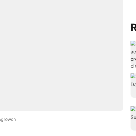
R
Agrowon