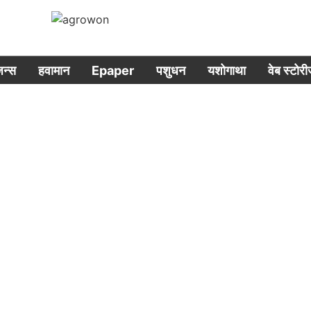
िजन्स
हवामान
Epaper
पशुधन
यशोगाथा
वेब स्टोर