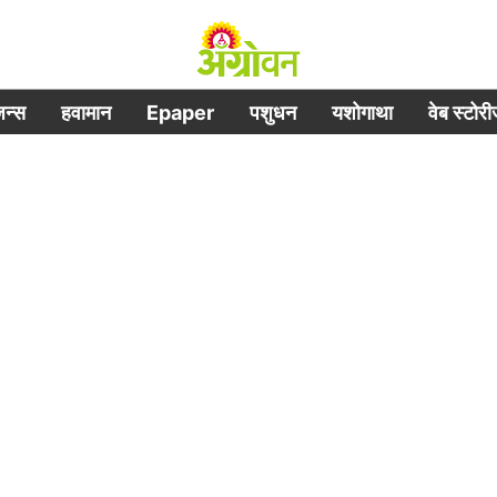
िजन्स
हवामान
Epaper
पशुधन
यशोगाथा
वेब स्टोर