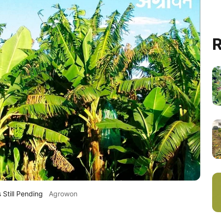
R
Still Pending
Agrowon