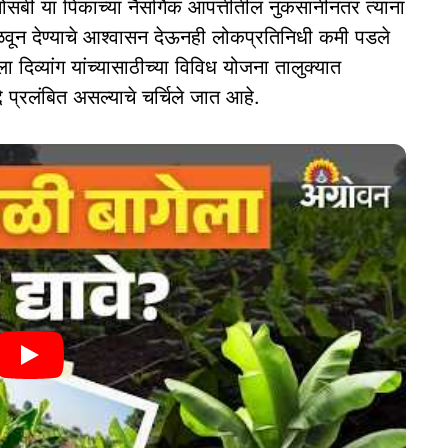
, मोसंबी या पिकांच्या नैसर्गिक आपत्तीतील नुकसानीनंतर त्यांना
िळवून देण्याचे आश्वासन देऊनही लोकप्रतिनिधी कमी पडले
ा दिव्यांग यांच्यासाठीच्या विविध योजना तालुक्यात
द्दे प्रलंबित असल्याचे चर्चिले जात आहे.