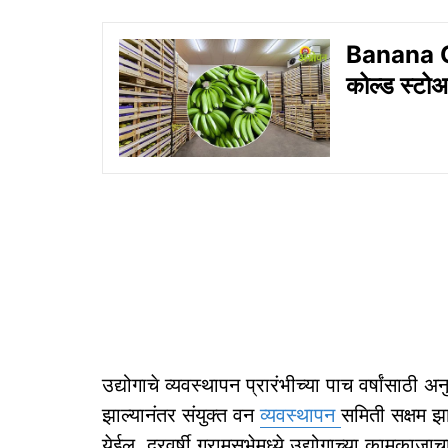
Banana Co
कोल्ड स्टोअ
उद्योगाचे व्यवस्थापन प्रारंभीच्या पाच वर्षांसाठी 
झाल्यानंतर संयुक्त वन
व्यवस्थापन
समिती सक्षम झा
येईल. दरवर्षी ग्रामसभेमध्ये उद्योगाच्या कामका