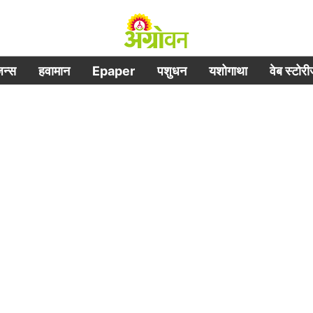
िजन्स
हवामान
Epaper
पशुधन
यशोगाथा
वेब स्टोर