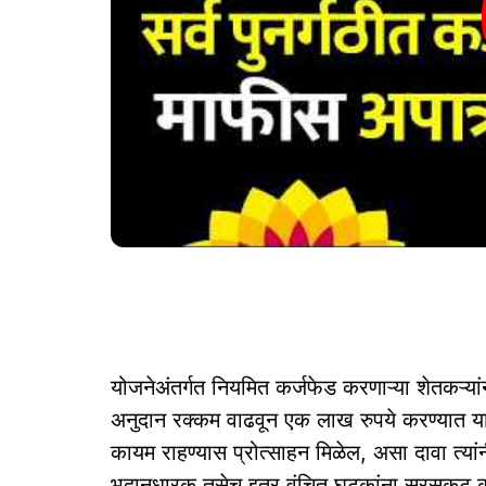
योजनेअंतर्गत नियमित कर्जफेड करणाऱ्या शेतकऱ्यांन
अनुदान रक्कम वाढवून एक लाख रुपये करण्यात यावी
कायम राहण्यास प्रोत्साहन मिळेल, असा दावा त्यां
भूदानधारक तसेच इतर वंचित घटकांना सरसकट कर्