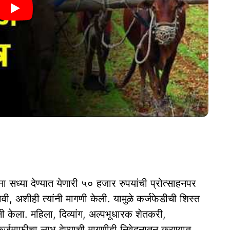
ा सध्या देण्यात येणारी ५० हजार रुपयांची प्रोत्साहनपर
, अशीही त्यांनी मागणी केली. यामुळे कर्जफेडीची शिस्त
नी केला. महिला, दिव्यांग, अल्पभूधारक शेतकरी,
जमाफीचा लाभ देण्याची मागणीही निवेदनातून करण्यात