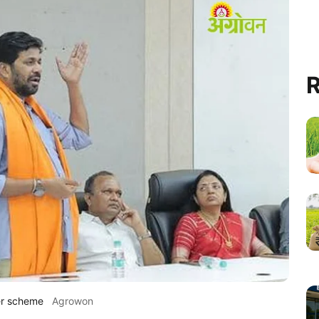
R
er scheme
Agrowon