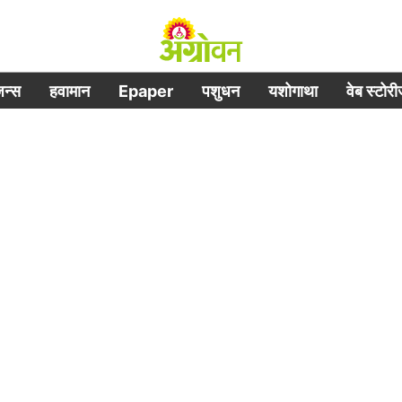
िजन्स
हवामान
Epaper
पशुधन
यशोगाथा
वेब स्टोर