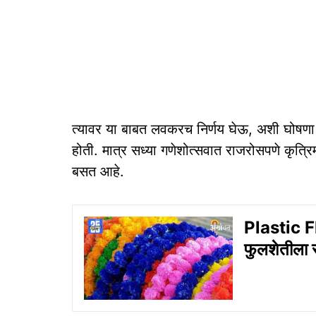
त्यावर या बाबत लवकरच निर्णय घेऊ, अशी घोषणा फलो
होती. मात्र सध्या गणेशोत्सवात राजरोसपणे कृत्र
बसत आहे.
Plastic Fl
फुलशेतीला सं