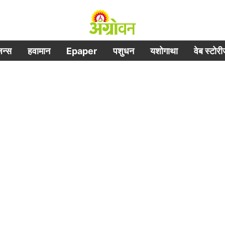
िजन्स
हवामान
Epaper
पशुधन
यशोगाथा
वेब स्टोर