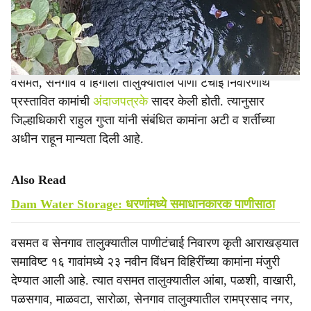
प्रशासकीय मान्यता देण्यात आली. या कामांसाठी २८ लाख ९ हजार
e
८३६ रुपये निधी खर्चाच्या अंदाजपत्रकास मान्यता देण्यात आली.
जिल्हा परिषदेचे मुख्य कार्यकारी अधिकारी विवेक गायकवाड यांनी
वसमत, सेनगाव व हिंगोली तालुक्यातील पाणी टंचाई निवारणार्थ
प्रस्तावित कामांची
अंदाजपत्रके
सादर केली होती. त्यानुसार
जिल्हाधिकारी राहुल गुप्ता यांनी संबंधित कामांना अटी व शर्तीच्या
अधीन राहून मान्यता दिली आहे.
Also Read
Dam Water Storage: धरणांमध्ये समाधानकारक पाणीसाठा
वसमत व सेनगाव तालुक्यातील पाणीटंचाई निवारण कृती आराखड्यात
समाविष्ट १६ गावांमध्ये २३ नवीन विंधन विहिरींच्या कामांना मंजुरी
देण्यात आली आहे. त्यात वसमत तालुक्यातील आंबा, पळशी, वाखारी,
पळसगाव, माळवटा, सारोळा, सेनगाव तालुक्यातील रामप्रसाद नगर,