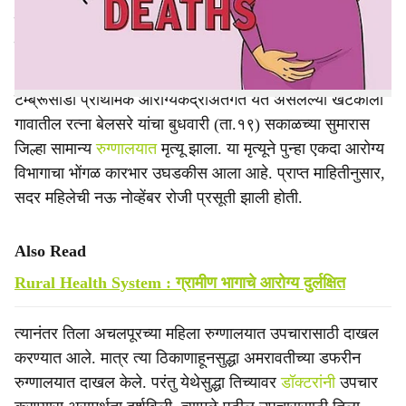
e
मृत्यू झाल्याची घटना उघडकीस आली. यामुळे आरोग्य विभागात
चाललंय तरी काय, असा प्रश्न विचारला जात आहे.
टेम्ब्रूसोंडा प्राथमिक आरोग्यकेंद्राअंतर्गत येत असलेल्या खटकाली
गावातील रत्ना बेलसरे यांचा बुधवारी (ता.१९) सकाळच्या सुमारास
जिल्हा सामान्य
रुग्णालयात
मृत्यू झाला. या मृत्यूने पुन्हा एकदा आरोग्य
विभागाचा भोंगळ कारभार उघडकीस आला आहे. प्राप्त माहितीनुसार,
सदर महिलेची नऊ नोव्हेंबर रोजी प्रसूती झाली होती.
Also Read
Rural Health System : ग्रामीण भागाचे आरोग्य दुर्लक्षित
त्यानंतर तिला अचलपूरच्या महिला रुग्णालयात उपचारासाठी दाखल
करण्यात आले. मात्र त्या ठिकाणाहूनसुद्धा अमरावतीच्या डफरीन
रुग्णालयात दाखल केले. परंतु येथेसुद्धा तिच्यावर
डॉक्टरांनी
उपचार