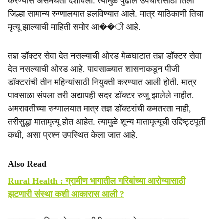
करण्यास असमर्थता दर्शविली. त्यामुळे पुढील उपचारासाठी तिला
जिल्हा सामान्य रुग्णालयात हलविण्यात आले. मात्र याठिकाणी तिचा
मृत्यू झाल्याची माहिती समोर आ��ी आहे.
तज्ञ डॉक्टर सेवा देत नसल्याची ओरड मेळघाटात तज्ञ डॉक्टर सेवा
देत नसल्याची ओरड आहे. पावसाळ्यात शासनाकडून पीजी
डॉक्टरांची तीन महिन्यांसाठी नियुक्ती करण्यात आली होती. मात्र
पावसाळा संपला तरी अद्यापही सदर डॉक्टर रुजू झालेले नाहीत.
अमरावतीच्या रुग्णालयात मात्र तज्ञ डॉक्टरांची कमतरता नाही,
तरीसुद्धा मातामृत्यू होत आहेत. त्यामुळे शून्य मातामृत्यूची उद्दिष्ट्टपूर्ती
कधी, असा प्रश्न उपस्थित केला जात आहे.
Also Read
Rural Health : ग्रामीण भागातील गरिबांच्या आरोग्यासाठी
झटणारी संस्था कशी आकारास आली ?