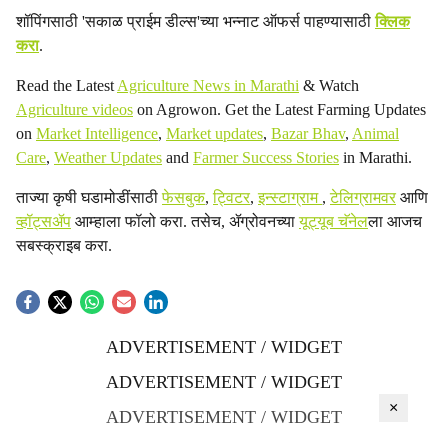
शॉपिंगसाठी 'सकाळ प्राईम डील्स'च्या भन्नाट ऑफर्स पाहण्यासाठी
क्लिक
करा
.
Read the Latest
Agriculture News in Marathi
& Watch
Agriculture videos
on Agrowon. Get the Latest Farming Updates
on
Market Intelligence
,
Market updates
,
Bazar Bhav
,
Animal
Care
,
Weather Updates
and
Farmer Success Stories
in Marathi.
ताज्या कृषी घडामोडींसाठी
फेसबुक
,
ट्विटर
,
इन्स्टाग्राम
,
टेलिग्रामवर
आणि
व्हॉट्सॲप
आम्हाला फॉलो करा. तसेच, ॲग्रोवनच्या
यूट्यूब चॅनेल
ला आजच
सबस्क्राइब करा.
ADVERTISEMENT / WIDGET
ADVERTISEMENT / WIDGET
×
ADVERTISEMENT / WIDGET