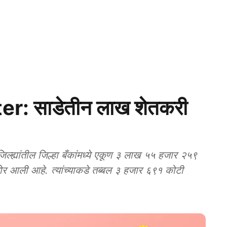
r: साडेतीन लाख शेतकरी
्यांतील जिल्हा बँकांमध्ये एकूण ३ लाख ५५ हजार २५९
 आली आहे. त्यांच्याकडे तब्बल ३ हजार ६९१ कोटी