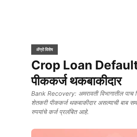
ॲग्रो विशेष
Crop Loan Defaulte
पीककर्ज थकबाकीदार
Bank Recovery: अमरावती विभागातील पाच जिल्ह
शेतकरी पीककर्ज थकबाकीदार असल्याची बाब समोर
रुपयांचे कर्ज प्रलंबित आहे.