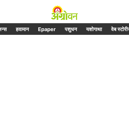
िजन्स
हवामान
Epaper
पशुधन
यशोगाथा
वेब स्टोर