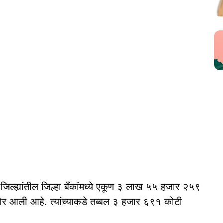
ल्ह्यांतील जिल्हा बँकांमध्ये एकूण ३ लाख ५५ हजार २५९
र आली आहे. त्यांच्याकडे तब्बल ३ हजार ६९१ कोटी