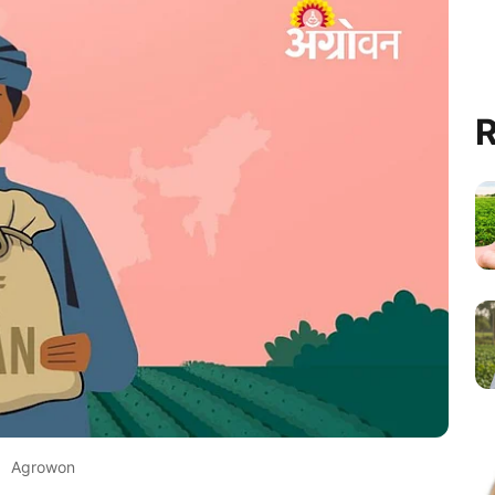
R
Agrowon