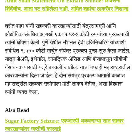
Amit Shah Statement On Eknath Shinde: शिवसेना
शिंदेंचीच, आता गट राहिलेला नाही, अमित शहांचा ठाकरेंवर निशाणा
तसेत शहा यांनी सहकारी कारखान्यांसाठी यंत्रसामग्री आणि
औद्योगिक संबंधित आणखी एका १,५०० कोटी रुपयांच्या प्रकल्पाची
त्यांनी घोषणा केली. पुणे येथील नॅशनल हेवी इंजिनिअरिंग यांच्याशी
संबंधित १,५०० कोटी खर्चुन संयंत्र प्रकल्प पुन्हा सुरु केला जाईल.
यातून डेअरी, इथेनॉल, सायट्रिक ॲसिड आणि शेणापासून सीबीजी
गॅस बनवण्यासाठी यंत्रे बनवली जातील. याचा नफाही महाराष्ट्रातील
कारखान्यांना दिला जाईल. हे दोन संयंत्र प्रकल्प आगामी काळात
महाराष्ट्रील सहकार उद्योगाला मोठी ताकद देतील, असा विश्वास
त्यांनी व्यक्त केला.
Also Read
Sugar Factory Seizure: एफआरपी थकवणाऱ्या सात साखर
कारखान्यांवर जप्तीची कारवाई