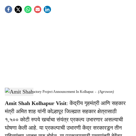
S
o
c
i
a
l
s
Amit Shah Sugar Factory Project Announcement In Kolhapur.
-
(Agrowon)
h
Amit Shah Kolhapur Visit
: केंद्रीय गृहमंत्री आणि सहकार
a
मंत्री अमित शाह यांनी कोल्हापूर जिल्ह्यात सहकार क्षेत्रासाठी
r
१,५०० कोटी रुपये खर्चाचा संयंत्र प्रकल्प उभारणार असल्याची
घोषणा केली आहे. या प्रकल्पाची उभारणी केंद्र सरकारडून तीन
e