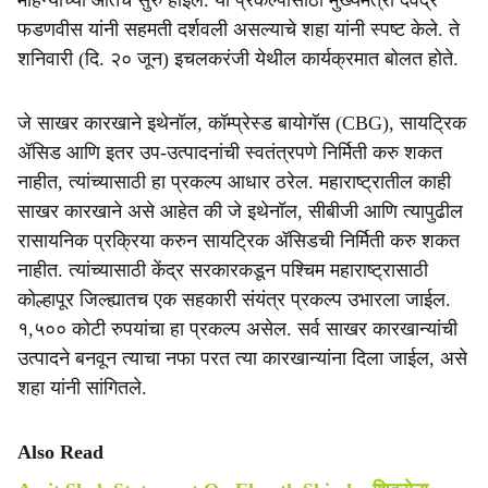
महिन्यांच्या आतच सुरु होईल. या प्रकल्पासाठी मुख्यमंत्री देवेंद्र
फडणवीस यांनी सहमती दर्शवली असल्याचे शहा यांनी स्पष्ट केले. ते
शनिवारी (दि. २० जून) इचलकरंजी येथील कार्यक्रमात बोलत होते.
जे साखर कारखाने इथेनॉल, कॉम्प्रेस्ड बायोगॅस (CBG), सायट्रिक
ॲसिड आणि इतर उप-उत्पादनांची स्वतंत्रपणे निर्मिती करु शकत
नाहीत, त्यांच्यासाठी हा प्रकल्प आधार ठरेल. महाराष्ट्रातील काही
साखर कारखाने असे आहेत की जे इथेनॉल, सीबीजी आणि त्यापुढील
रासायनिक प्रक्रिया करुन सायट्रिक ॲसिडची निर्मिती करु शकत
नाहीत. त्यांच्यासाठी केंद्र सरकारकडून पश्चिम महाराष्ट्रासाठी
कोल्हापूर जिल्ह्यातच एक सहकारी संयंत्र प्रकल्प उभारला जाईल.
१,५०० कोटी रुपयांचा हा प्रकल्प असेल. सर्व साखर कारखान्यांची
उत्पादने बनवून त्याचा नफा परत त्या कारखान्यांना दिला जाईल, असे
शहा यांनी सांगितले.
Also Read