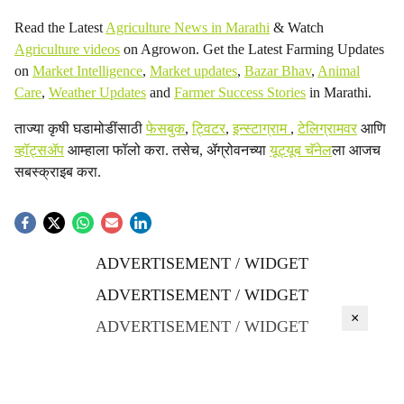
Read the Latest
Agriculture News in Marathi
& Watch
Agriculture videos
on Agrowon. Get the Latest Farming Updates
on
Market Intelligence
,
Market updates
,
Bazar Bhav
,
Animal
Care
,
Weather Updates
and
Farmer Success Stories
in Marathi.
ताज्या कृषी घडामोडींसाठी
फेसबुक
,
ट्विटर
,
इन्स्टाग्राम
,
टेलिग्रामवर
आणि
व्हॉट्सॲप
आम्हाला फॉलो करा. तसेच, ॲग्रोवनच्या
यूट्यूब चॅनेल
ला आजच
सबस्क्राइब करा.
ADVERTISEMENT / WIDGET
ADVERTISEMENT / WIDGET
×
ADVERTISEMENT / WIDGET