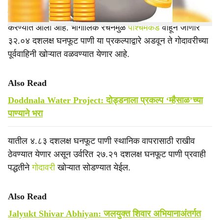
दमणगंगा खोऱ्यातील वाल नदीवरील नाल्यावर ही योजना प्रस्तावित
करण्यात आली आहे. भौगोलिक रचनेमुळे
पश्चिमेकडे
वाहून जाणारे
३२.०४ दशलक्ष घनफूट पाणी या प्रकल्पाद्वारे अडवून ते गोदावरीच्या
पूर्ववाहिनी खोऱ्यात वळवण्यात येणार आहे.
Also Read
Doddnala Water Project: दोड्डनाला प्रकल्प ‘म्हैसाळ’च्या
पाण्याने भरा
यातील ४.८३ दशलक्ष घनफूट पाणी स्थानिक वापरासाठी राखीव
ठेवण्यात येणार असून उर्वरित २७.२१ दशलक्ष घनफूट पाणी प्रवाही
पद्धतीने
गोदावरी
खोऱ्यात सोडण्यात येईल.
Also Read
Jalyukt Shivar Abhiyan: जलयुक्त शिवार अभियानाअंतर्गत