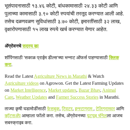
भूसंपादनासाठी १३.४६ कोटी, बांधकामासाठी २४.३३ कोटी आणि
पुलाच्या कामासाठी ३.९० कोटी रुपयांची तरतूद करण्यात आली आहे.
तसेच दळणवळण सुविधांसाठी ३.७० कोटी, इमारतींसाठी ३२ लाख,
वृक्षारोपणासाठी १५ लाख रुपये खर्च करण्यात येणार आहेत.
ॲग्रोवनचे
सदस्य व्हा
शॉपिंगसाठी 'सकाळ प्राईम डील्स'च्या भन्नाट ऑफर्स पाहण्यासाठी
क्लिक
करा
.
Read the Latest
Agriculture News in Marathi
& Watch
Agriculture videos
on Agrowon. Get the Latest Farming Updates
on
Market Intelligence
,
Market updates
,
Bazar Bhav
,
Animal
Care
,
Weather Updates
and
Farmer Success Stories
in Marathi.
ताज्या कृषी घडामोडींसाठी
फेसबुक
,
ट्विटर
,
इन्स्टाग्राम
,
टेलिग्रामवर
आणि
व्हॉट्सॲप
आम्हाला फॉलो करा. तसेच, ॲग्रोवनच्या
यूट्यूब चॅनेल
ला आजच
सबस्क्राइब करा.