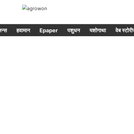
िजन्स
हवामान
Epaper
पशुधन
यशोगाथा
वेब स्टोर