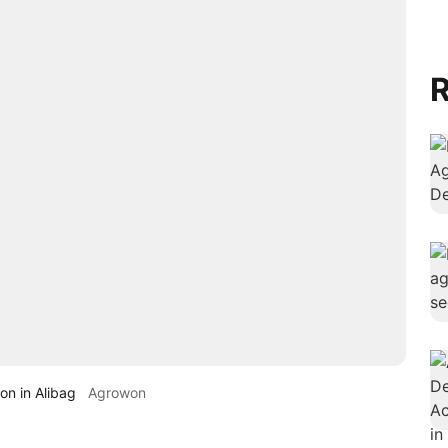
R
n in Alibag
Agrowon