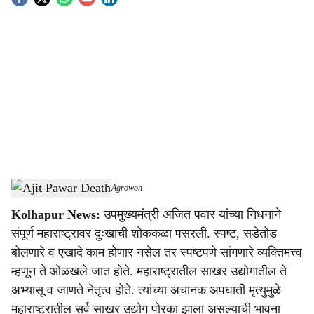
S
o
c
i
a
l
s
Maharashtra sugar industry
-
Agrowon
h
Kolhapur News:
उपमुख्यमंत्री अजित पवार यांच्या निधनाने
a
संपूर्ण महाराष्ट्रावर दुःखाची शोककळा पसरली. स्पष्ट, सडेतोड
r
बोलणारे व एखादे काम होणार नसेल तर स्पष्टपणे सांगणारे व्यक्तिमत्त्व
म्हणून ते ओळखले जात होते. महाराष्ट्रातील साखर उद्योगातील ते
e
अभ्यासू व जाणते नेतृत्व होते. त्यांच्या अचानक अपघाती मृत्युमुळे
महाराष्ट्रातील सर्व साखर उद्योग पोरका झाला असल्याची भावना