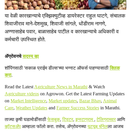
या वेळी कारखान्याचे एक्झिक्युटीव्ह डायरेक्टर राहुल घाटगे, संचालक
शिवाजीराव माने-देशमुख, शिवाजी सांगले, धोंडीराम नागणे,
अण्णासाहेब पवार, बाळासाहेब पाटील व कारखान्याचे अधिकारी व
कर्मचारी उपस्थित होते.
ॲग्रोवनचे
सदस्य व्हा
शॉपिंगसाठी 'सकाळ प्राईम डील्स'च्या भन्नाट ऑफर्स पाहण्यासाठी
क्लिक
करा
.
Read the Latest
Agriculture News in Marathi
& Watch
Agriculture videos
on Agrowon. Get the Latest Farming Updates
on
Market Intelligence
,
Market updates
,
Bazar Bhav
,
Animal
Care
,
Weather Updates
and
Farmer Success Stories
in Marathi.
ताज्या कृषी घडामोडींसाठी
फेसबुक
,
ट्विटर
,
इन्स्टाग्राम
,
टेलिग्रामवर
आणि
व्हॉट्सॲप
आम्हाला फॉलो करा. तसेच, ॲग्रोवनच्या
यूट्यूब चॅनेल
ला आजच