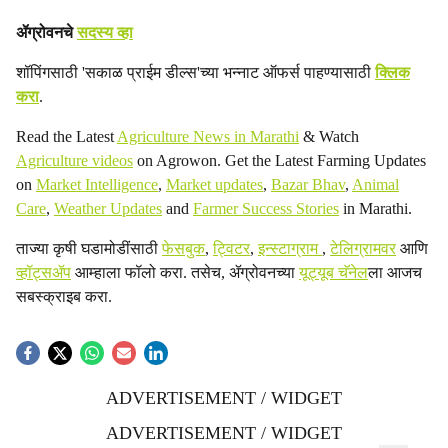
ॲग्रोवनचे
सदस्य व्हा
शॉपिंगसाठी 'सकाळ प्राईम डील्स'च्या भन्नाट ऑफर्स पाहण्यासाठी
क्लिक
करा
.
Read the Latest
Agriculture News in Marathi
& Watch
Agriculture videos
on Agrowon. Get the Latest Farming Updates
on
Market Intelligence
,
Market updates
,
Bazar Bhav
,
Animal
Care
,
Weather Updates
and
Farmer Success Stories
in Marathi.
ताज्या कृषी घडामोडींसाठी
फेसबुक
,
ट्विटर
,
इन्स्टाग्राम
,
टेलिग्रामवर
आणि
व्हॉट्सॲप
आम्हाला फॉलो करा. तसेच, ॲग्रोवनच्या
यूट्यूब चॅनेल
ला आजच
सबस्क्राइब करा.
ADVERTISEMENT / WIDGET
ADVERTISEMENT / WIDGET