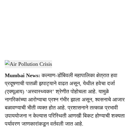
c
i
a
l
s
Air Pollution Crisis
-
Agrowon
h
Mumbai News:
कल्याण-डोंबिवली महापालिका क्षेत्रात हवा
a
प्रदूषणाची पातळी झपाट्याने वाढत असून, येथील हवेचा दर्जा
r
(एक्यूआय) ‘अस्वास्थ्यकर’ श्रेणीत पोहोचला आहे. यामुळे
नागरिकांच्या आरोग्याचा प्रश्न गंभीर झाला असून, श्वसनाचे आजार
e
बळावण्याची भीती व्यक्त होत आहे. प्रशासनाने तत्काळ प्रभावी
उपाययोजना न केल्यास परिस्थिती आणखी बिकट होण्याची शक्यता
पर्यावरण जाणकारांकडून वर्तवली जात आहे.