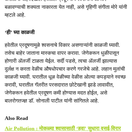
बळावण्याची शक्यता नाकारता येत नाही, असे गृहिणी संगीता मोरे यांनी
म्हटले आहे.
‘ही’ घ्या काळजी
हवेतील प्रदूषणामुळे श्वसनाचे विकार असणाऱ्यांनी काळजी घ्यावी.
तसेच बाहेर जाताना मास्कचा वापर करावा. जेणेकरून धुळीपासून
होणारी ॲलर्जी टाळता येईल. सर्दी पडसे, त्वचा ॲलर्जी झाल्यास
दुर्लक्ष न करता वेळीच औषधोपचार करणे गरजेचे आहे. लहान मुलांची
काळजी घ्यावी. घरातील धूळ वेळीच्या वेळीस ओल्या कपड्याने स्वच्छ
करावी, घरातील गॅलरीत परसदारात छोटेखानी झाडे लावावीत,
जेणेकरून हवेतील प्रदूषण कमी होण्यास मदत होईल, असे
बालरोगतज्ज्ञ डॉ. सोनाली पाटील यांनी सांगितले आहे.
Also Read
Air Pollution : मोकळ्या श्‍वासासाठी ‘हवा’ सुधारा वसई-विरार