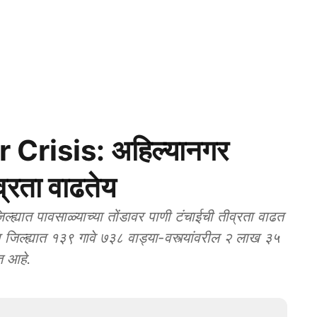
Crisis: अहिल्यानगर
व्रता वाढतेय
ात पावसाळ्याच्या तोंडावर पाणी टंचाईची तीव्रता वाढत
जिल्ह्यात १३९ गावे ७३८ वाड्या-वस्त्यांवरील २ लाख ३५
त आहे.