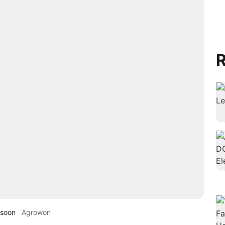
R
nsoon
Agrowon