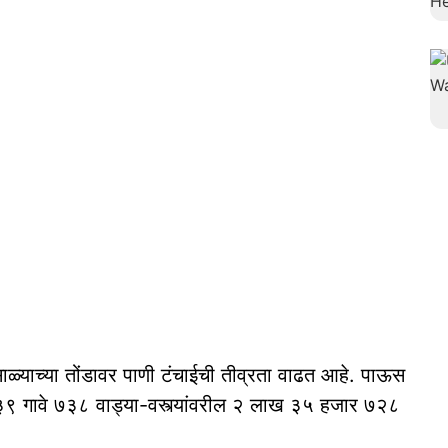
ाळ्याच्या तोंडावर पाणी टंचाईची तीव्रता वाढत आहे. पाऊस
 १३९ गावे ७३८ वाड्या-वस्त्यांवरील २ लाख ३५ हजार ७२८