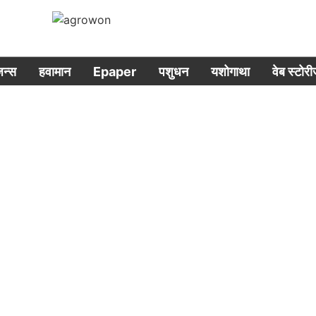
िजन्स
हवामान
Epaper
पशुधन
यशोगाथा
वेब स्टोर