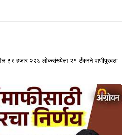
ंमधील ३९ हजार २२६ लोकसंख्येला २१ टँकरने पाणीपुरवठा