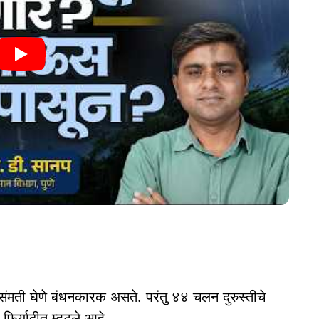
ची संमती घेणे बंधनकारक असते. परंतु ४४ चलन दुरुस्तीचे
फिर्यादीत म्हटले आहे.