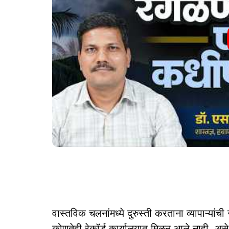
वास्तविक चलनांमध्ये दुरुस्ती करताना व्यापाऱ्यां
कोणतेही रेकॉर्ड कार्यालयात मिळून आले नाही, असे 