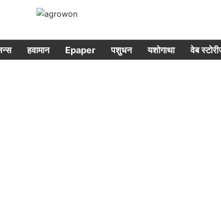
िजन्स
हवामान
Epaper
पशुधन
यशोगाथा
वेब स्टोर