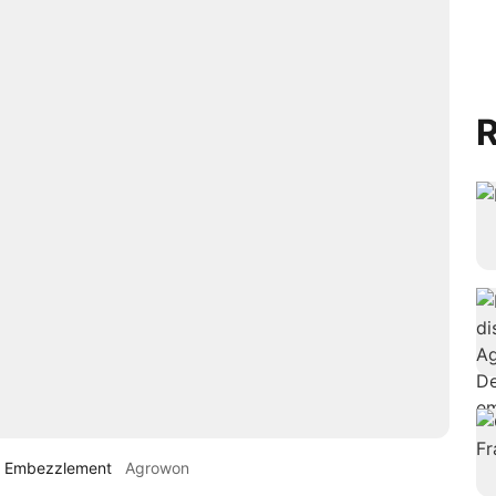
R
re Embezzlement
Agrowon