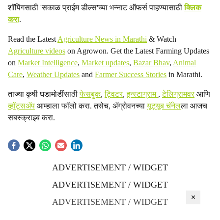
शॉपिंगसाठी 'सकाळ प्राईम डील्स'च्या भन्नाट ऑफर्स पाहण्यासाठी
क्लिक
करा
.
Read the Latest
Agriculture News in Marathi
& Watch
Agriculture videos
on Agrowon. Get the Latest Farming Updates
on
Market Intelligence
,
Market updates
,
Bazar Bhav
,
Animal
Care
,
Weather Updates
and
Farmer Success Stories
in Marathi.
ताज्या कृषी घडामोडींसाठी
फेसबुक
,
ट्विटर
,
इन्स्टाग्राम
,
टेलिग्रामवर
आणि
व्हॉट्सॲप
आम्हाला फॉलो करा. तसेच, ॲग्रोवनच्या
यूट्यूब चॅनेल
ला आजच
सबस्क्राइब करा.
ADVERTISEMENT / WIDGET
ADVERTISEMENT / WIDGET
×
ADVERTISEMENT / WIDGET