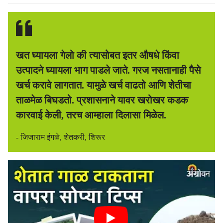
खत घ्यायला गेलो की त्यासोबत इतर औषधे किंवा
उत्पादने घ्यायला भाग पाडले जाते. गरज नसतानाही पैसे
खर्च करावे लागतात. यामुळे खर्च वाढतो आणि शेतीचा
ताळमेळ बिघडतो. प्रशासनाने यावर खरोखर कडक
कारवाई केली, तरच आम्हाला दिलासा मिळेल.
- जिजाराम इंगळे, शेतकरी, शिरूर