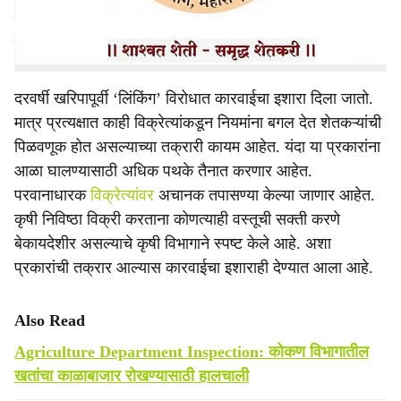
दाखविण्यासोबतच इतर काही उपाययोजना करण्याचीही चाचपणी कृषी
विभागाकडून सध्या सुरू आहे.
दरवर्षी खरिपापूर्वी ‘लिंकिंग’ विरोधात कारवाईचा इशारा दिला जातो.
मात्र प्रत्यक्षात काही विक्रेत्यांकडून नियमांना बगल देत शेतकऱ्यांची
पिळवणूक होत असल्याच्या तक्रारी कायम आहेत. यंदा या प्रकारांना
आळा घालण्यासाठी अधिक पथके तैनात करणार आहेत.
परवानाधारक
विक्रेत्यांवर
अचानक तपासण्या केल्या जाणार आहेत.
कृषी निविष्ठा विक्री करताना कोणत्याही वस्तूची सक्ती करणे
बेकायदेशीर असल्याचे कृषी विभागाने स्पष्ट केले आहे. अशा
प्रकारांची तक्रार आल्यास कारवाईचा इशाराही देण्यात आला आहे.
Also Read
Agriculture Department Inspection: कोकण विभागातील
खतांचा काळाबाजार रोखण्यासाठी हालचाली