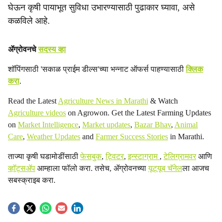
घेऊन कृषी पायाभूत सुविधा उभारण्यासाठी पुढाकार घ्यावा, असे
कळविले आहे.
ॲग्रोवनचे
सदस्य व्हा
शॉपिंगसाठी 'सकाळ प्राईम डील्स'च्या भन्नाट ऑफर्स पाहण्यासाठी
क्लिक
करा
.
Read the Latest
Agriculture News in Marathi
& Watch
Agriculture videos
on Agrowon. Get the Latest Farming Updates
on
Market Intelligence
,
Market updates
,
Bazar Bhav
,
Animal
Care
,
Weather Updates
and
Farmer Success Stories
in Marathi.
ताज्या कृषी घडामोडींसाठी
फेसबुक
,
ट्विटर
,
इन्स्टाग्राम
,
टेलिग्रामवर
आणि
व्हॉट्सॲप
आम्हाला फॉलो करा. तसेच, ॲग्रोवनच्या
यूट्यूब चॅनेल
ला आजच
सबस्क्राइब करा.