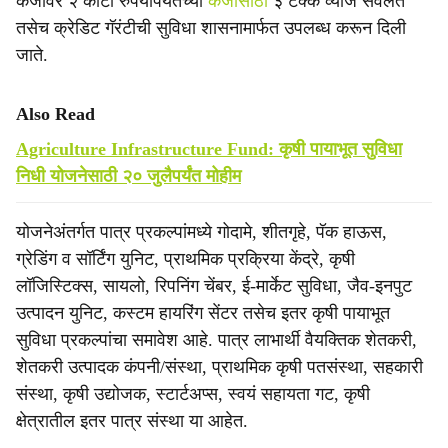
कर्जावर २ कोटी रुपयांपर्यंतच्या
कर्जासाठी
३ टक्के व्याज सवलत
तसेच क्रेडिट गॅरंटीची सुविधा शासनामार्फत उपलब्ध करून दिली
जाते.
Also Read
Agriculture Infrastructure Fund: कृषी पायाभूत सुविधा
निधी योजनेसाठी २० जुलैपर्यंत मोहीम
योजनेअंतर्गत पात्र प्रकल्पांमध्ये गोदामे, शीतगृहे, पॅक हाऊस,
ग्रेडिंग व सॉर्टिंग युनिट, प्राथमिक प्रक्रिया केंद्रे, कृषी
लॉजिस्टिक्स, सायलो, रिपनिंग चेंबर, ई-मार्केट सुविधा, जैव-इनपुट
उत्पादन युनिट, कस्टम हायरिंग सेंटर तसेच इतर कृषी पायाभूत
सुविधा प्रकल्पांचा समावेश आहे. पात्र लाभार्थी वैयक्तिक शेतकरी,
शेतकरी उत्पादक कंपनी/संस्था, प्राथमिक कृषी पतसंस्था, सहकारी
संस्था, कृषी उद्योजक, स्टार्टअप्स, स्वयं सहायता गट, कृषी
क्षेत्रातील इतर पात्र संस्था या आहेत.