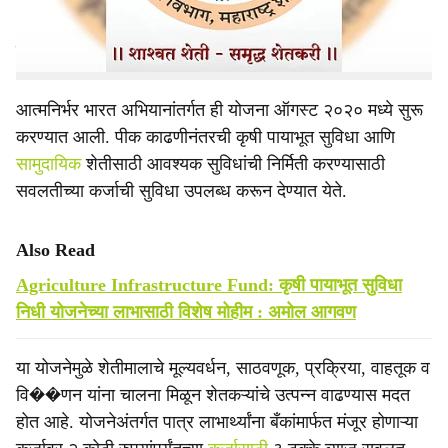
अधीक्षक कृषी अधिकारी तथा प्रकल्प संचालक (आत्मा) दत्तकुमार
कळसाईत यांनी केले आहे.
आत्मनिर्भर भारत अभियानांतर्गत ही योजना ऑगस्ट २०२० मध्ये सुरू
करण्यात आली. पीक काढणीनंतरची कृषी पायाभूत सुविधा आणि
सामुदायिक
शेतीसाठी आवश्यक सुविधांची निर्मिती करण्यासाठी
सवलतीच्या कर्जाची सुविधा उपलब्ध करून देण्यात येते.
Also Read
Agriculture Infrastructure Fund: कृषी पायाभूत सुविधा
निधी योजनेच्या लाभासाठी विशेष मोहीम : अमोल आगवण
या योजनेमुळे शेतीमालाचे मूल्यवर्धन, साठवणूक, प्रक्रिया, वाहतूक व
वि��णन यांना चालना मिळून शेतकऱ्यांचे उत्पन्न वाढण्यास मदत
होत आहे. योजनेअंतर्गत पात्र लाभार्थ्यांना बँकांमार्फत मंजूर होणाऱ्या