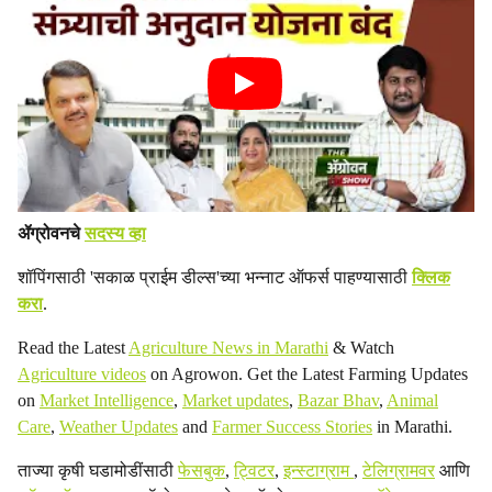
ॲग्रोवनचे
सदस्य व्हा
शॉपिंगसाठी 'सकाळ प्राईम डील्स'च्या भन्नाट ऑफर्स पाहण्यासाठी
क्लिक
करा
.
Read the Latest
Agriculture News in Marathi
& Watch
Agriculture videos
on Agrowon. Get the Latest Farming Updates
on
Market Intelligence
,
Market updates
,
Bazar Bhav
,
Animal
Care
,
Weather Updates
and
Farmer Success Stories
in Marathi.
ताज्या कृषी घडामोडींसाठी
फेसबुक
,
ट्विटर
,
इन्स्टाग्राम
,
टेलिग्रामवर
आणि