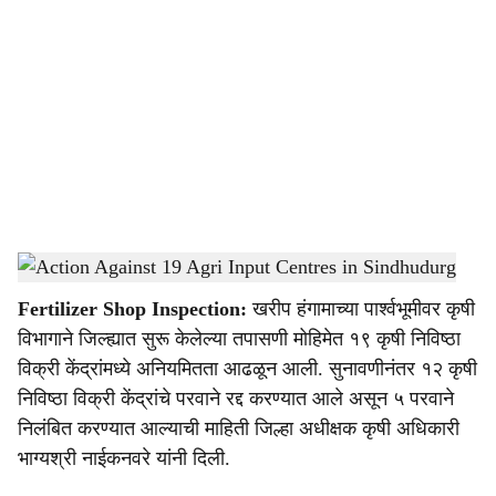
o
c
i
a
l
s
Action Against 19 Agri Input Centres in Sindhudurg
-
Agrowon
h
Fertilizer Shop Inspection:
खरीप हंगामाच्या पार्श्‍वभूमीवर कृषी
a
विभागाने जिल्ह्यात सुरू केलेल्या तपासणी मोहिमेत १९ कृषी निविष्ठा
r
विक्री केंद्रांमध्ये अनियमितता आढळून आली. सुनावणीनंतर १२ कृषी
निविष्ठा विक्री केंद्रांचे परवाने रद्द करण्यात आले असून ५ परवाने
e
निलंबित करण्यात आल्याची माहिती जिल्हा अधीक्षक कृषी अधिकारी
भाग्यश्री नाईकनवरे यांनी दिली.