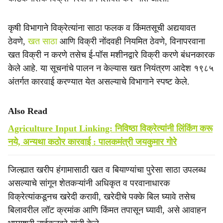
कृषी विभागाने विक्रेत्यांना साठा फलक व किंमतसूची अद्ययावत
ठेवणे,
खत साठा
आणि विक्री नोंदवही नियमित ठेवणे, विनापरवाना
खत विक्री न करणे तसेच ई-पॉस मशीनद्वारे विक्री करणे बंधनकारक
केले आहे. या सूचनांचे पालन न केल्यास खत नियंत्रण आदेश १९८५
अंतर्गत कारवाई करण्यात येत असल्याचे विभागाने स्पष्ट केले.
Also Read
Agriculture Input Linking: निविष्ठा विक्रेत्यांनी लिंकिंग करू
नये, अन्यथा कठोर कारवाई : पालकमंत्री जयकुमार गोरे
जिल्ह्यात खरीप हंगामासाठी खत व बियाण्यांचा पुरेसा साठा उपलब्ध
असल्याचे सांगून शेतकऱ्यांनी अधिकृत व परवानाधारक
विक्रेत्यांकडूनच खरेदी करावी, खरेदीचे पक्के बिल घ्यावे तसेच
बिलावरील लॉट क्रमांक आणि किंमत तपासून घ्यावी, असे आवाहन