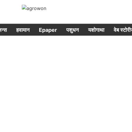
िजन्स
हवामान
Epaper
पशुधन
यशोगाथा
वेब स्टोर