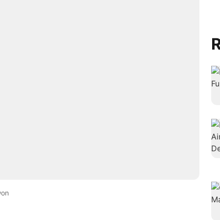
R
won