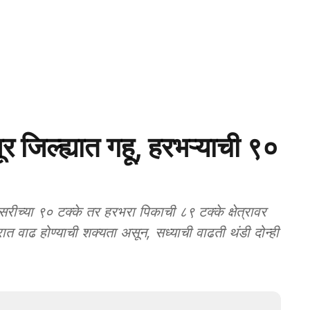
िल्ह्यात गहू, हरभऱ्याची ९०
रीच्या ९० टक्के तर हरभरा पिकाची ८९ टक्के क्षेत्रावर
्रात वाढ होण्याची शक्यता असून, सध्याची वाढती थंडी दोन्ही