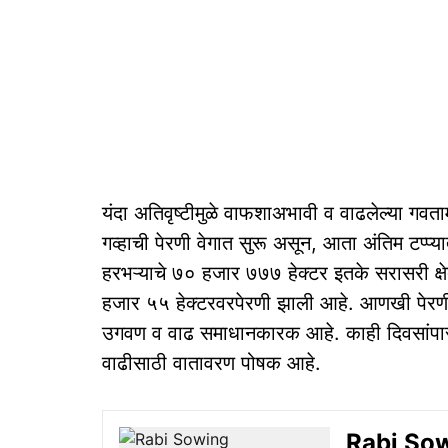
यंदा अतिवृष्टीमुळे वाफशाअभावी व वाढलेल्या गवताम
गव्हाची पेरणी वेगात सुरू असून, आता अंतिम टप्प्य
हरभऱ्याचे ७० हजार ७७७ हेक्टर इतके सरासरी क्ष
हजार ५५ हेक्टरवरपेरणी झाली आहे. आणखी पेरणी सु
उगवण व वाढ समाधानकारक आहे. काही दिवसांपासून
वाढीसाठी वातावरण पोषक आहे.
Rabi Sowing