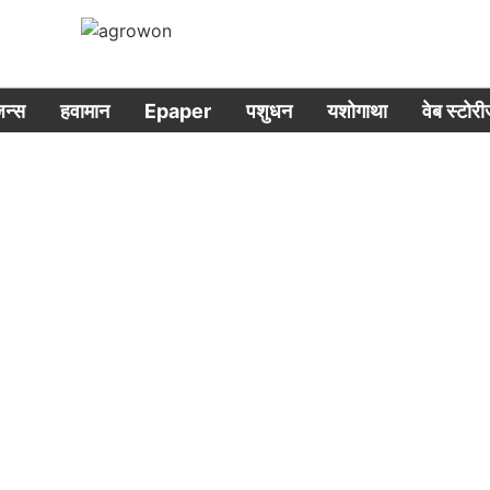
िजन्स
हवामान
Epaper
पशुधन
यशोगाथा
वेब स्टोर