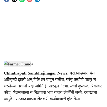
S
o
c
i
a
l
s
Farmer Fraud
-
Agrowon
h
Chhatrapati Sambhajinagar News:
मराठवाड्यात यंदा
a
अतिवृष्टी झाली अन् पिके तर वाहून गेलीच, परंतु कधीही पात्र न
r
भरलेल्या नद्यांनी यंदा जमिनीही खरडून नेल्या. कधी दुष्काळ, पिकांवर
कीड, शेतमालाला न मिळणारा भाव यातच लेकींची लग्ने, दवाखाना
e
यामुळे मराठवाड्यातला शेतकरी कर्जबाजारी होत गेला.