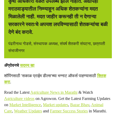
कृषी अधिकारी वेळेत उपलब्ध झाले नाहीत. अद्यापही
मराठवाड्यातील निम्म्याहून अधिक शेतकऱ्यांना मदत
मिळालेली नाही. मदत जाहीर करूनही ती न देणाऱ्या
सरकारने स्वतःचे अपयश लपविण्यासाठी शेतकऱ्यांचा बळी
देणे बंद करावे.
पंढरीनाथ गोडसे, संस्थापक अध्यक्ष, संघर्ष शेतकरी संघटना, छत्रपती
संभाजीनगर
ॲग्रोवनचे
सदस्य व्हा
शॉपिंगसाठी 'सकाळ प्राईम डील्स'च्या भन्नाट ऑफर्स पाहण्यासाठी
क्लिक
करा
.
Read the Latest
Agriculture News in Marathi
& Watch
Agriculture videos
on Agrowon. Get the Latest Farming Updates
on
Market Intelligence
,
Market updates
,
Bazar Bhav
,
Animal
Care
,
Weather Updates
and
Farmer Success Stories
in Marathi.