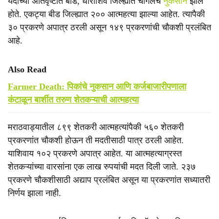
यंदाच्या अतिवृष्टीत बीड, धाराशिव जिल्ह्यांत चांगलेच
नुकसान
झाले
होते. एकट्या बीड जिल्ह्यात २०० आत्महत्या झाल्या आहेत. त्यापैकी
३० प्रकरणे अपात्र ठरली असून १४९ प्रकरणांची चौकशी प्रलंबित
आहे.
Also Read
Farmer Death: पिकांचे नुकसान आणि कर्जबाजारीपणाला
कंटाळून बार्शीत तरुण शेतकऱ्याची आत्महत्या
मराठवाड्यातील ८९९ शेतकरी आत्महत्यांपैकी ५६० शेतकरी
प्रकरणांत चौकशी होऊन ती मदतीसाठी पात्र ठरली आहेत.
याशिवाय १०२ प्रकरणे अपात्र आहेत. या आत्महत्याग्रस्त
शेतकऱ्यांच्या वारसांना एक लाख रुपयांची मदत दिली जाते. २३७
प्रकरणे चौकशीसाठी अद्याप प्रलंबित असून या प्रकरणांत सध्यातरी
निर्णय झाला नाही.