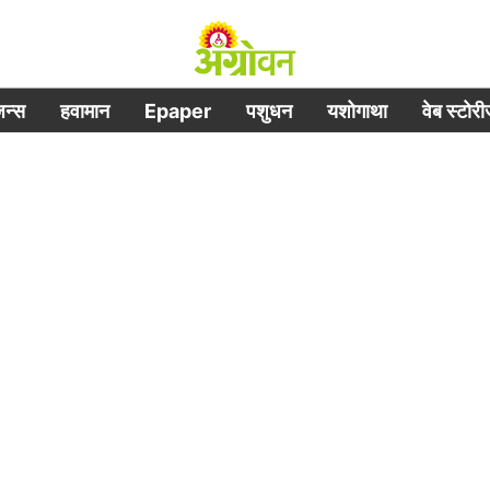
िजन्स
हवामान
Epaper
पशुधन
यशोगाथा
वेब स्टोर