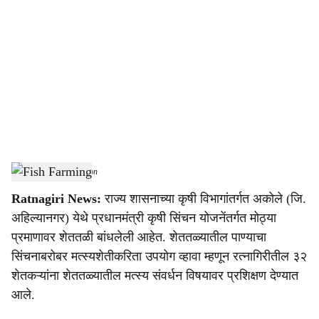
o
c
i
a
l
s
Fish Farming
-
Agrowon
h
Ratnagiri News:
राज्य शासनाच्या कृषी विभागांतर्गत अकोले (जि.
a
अहिल्यानगर) येथे प्रधानमंत्री कृषी सिंचन योजनेंतर्गत मोठ्या
r
प्रमाणावर शेततळी बांधलेली आहेत. शेततळ्यातील पाण्याचा
सिंचनाबरोबर मत्स्यशेतीकरिता उपयोग व्हावा म्हणून रत्नागिरीतील ३२
e
शेतकऱ्यांना शेततळ्यातील मत्स्य संवर्धन विषयावर प्रशिक्षण देण्यात
आले.