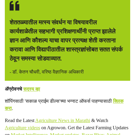
शेततळ्यातील मत्स्य संवर्धन या विषयावरील
कार्यशाळेतील सहभागी प्रशिक्षणार्थींनी प्राप्त झालेले
ज्ञान आणि कौशल्य याचा वापर प्रत्यक्ष शेती करताना
करावा आणि विद्यापीठातील शास्त्रज्ञांसोबत सतत संपर्क
ठेवून समस्या सोडवाव्यात.
- डॉ. केतन चौधरी, वरिष्ठ वैज्ञानिक अधिकारी
ॲग्रोवनचे
सदस्य व्हा
शॉपिंगसाठी 'सकाळ प्राईम डील्स'च्या भन्नाट ऑफर्स पाहण्यासाठी
क्लिक
करा
.
Read the Latest
Agriculture News in Marathi
& Watch
Agriculture videos
on Agrowon. Get the Latest Farming Updates
on
Market Intelligence
,
Market updates
,
Bazar Bhav
,
Animal