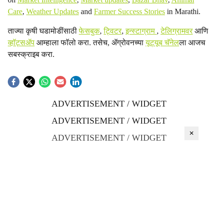
Care
,
Weather Updates
and
Farmer Success Stories
in Marathi.
ताज्या कृषी घडामोडींसाठी
फेसबुक
,
ट्विटर
,
इन्स्टाग्राम
,
टेलिग्रामवर
आणि
व्हॉट्सॲप
आम्हाला फॉलो करा. तसेच, ॲग्रोवनच्या
यूट्यूब चॅनेल
ला आजच
सबस्क्राइब करा.
ADVERTISEMENT / WIDGET
ADVERTISEMENT / WIDGET
×
ADVERTISEMENT / WIDGET