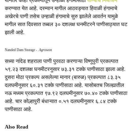
यानंतर काही प्रकल्पातून उन्हाळी हंगामासाठी
पाण्याचे नियोजन
करण्यात येत आहे. दरम्यान मागील आठवड्यात हिवाळी हंगामाचे
अखेरचे पाणी तसेच उन्हाळी हंगामाचे सुरु झालेले आवर्तन यामुळे
मागील सात दिवसात तब्बल ३० दशलक्ष घनमीटरने पाणीसाठ्यात घट
झाली आहे.
Nanded Dam Storage
-
Agrowon
सध्या नांदेड शहराला पाणी पुरवठा करणाऱ्या विष्णुपुरी प्रकल्पात
५९.२३ दशलक्ष घनमीटरनुसार ७३.३१ टक्के पाणीसाठा झाला आहे.
दुसरा मोठा प्रकल्प असलेल्या मानार (बारुळ) प्रकल्पात ८३.३५
दलघमीनुसार ६०.३१ टक्के पाणीसाठा आहे. यासोबतच जिल्ह्यातील
नऊ मध्यम प्रकल्पात ९७.९२ दलघमीनुसार ७०.४० टक्के पाणीसाठा
आहे. चार कोल्हापुरी बंधाऱ्यात ०.५१ दलघमीनुसार ६.८४ टक्के
पाणीसाठा आहे.
Also Read