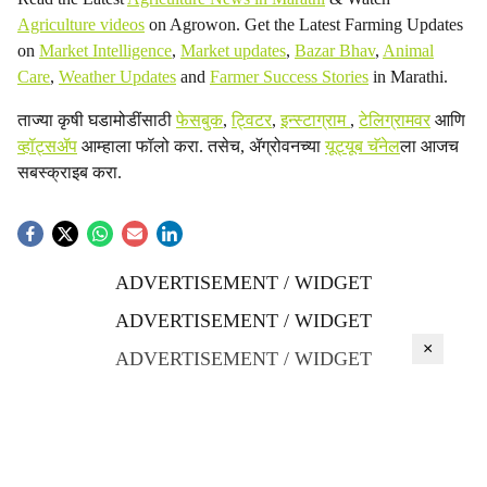
Agriculture videos
on Agrowon. Get the Latest Farming Updates
on
Market Intelligence
,
Market updates
,
Bazar Bhav
,
Animal
Care
,
Weather Updates
and
Farmer Success Stories
in Marathi.
ताज्या कृषी घडामोडींसाठी
फेसबुक
,
ट्विटर
,
इन्स्टाग्राम
,
टेलिग्रामवर
आणि
व्हॉट्सॲप
आम्हाला फॉलो करा. तसेच, ॲग्रोवनच्या
यूट्यूब चॅनेल
ला आजच
सबस्क्राइब करा.
ADVERTISEMENT / WIDGET
ADVERTISEMENT / WIDGET
×
ADVERTISEMENT / WIDGET