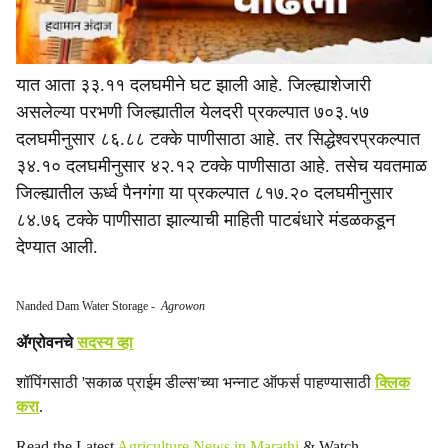
यात आता ३३.११ दलघमीने घट झाली आहे. जिल्ह्याशेजारी
असलेल्या परभणी जिल्ह्यातील येलदरी प्रकल्पात ७०३.५७
दलघमीनुसार ८६.८८ टक्के पाणीसाठा आहे. तर सिद्धेश्‍वरप्रकल्पात
३४.१० दलघमीनुसार ४२.१२ टक्के पाणीसाठा आहे. तसेच यवतमाळ
जिल्ह्यातील ऊर्ध्व पैनगंगा या प्रकल्पात ८१७.२० दलघमीनुसार
८४.७६ टक्के पाणीसाठा झाल्याची माहिती पाटबंधारे मंडळकडून
देण्यात आली.
Nanded Dam Water Storage
-
Agrowon
ॲग्रोवनचे
सदस्य व्हा
शॉपिंगसाठी 'सकाळ प्राईम डील्स'च्या भन्नाट ऑफर्स पाहण्यासाठी
क्लिक
करा
.
Read the Latest
Agriculture News in Marathi
& Watch