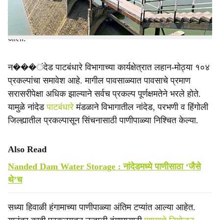
पातळीत घट होऊन सध्या ६९.१७ टक्क्यांनुसार ५०३.११ दलघमी
पाणीसाठा झाल्याची माहिती नांदेड पाटबंधारे विभागाकडून देण्यात
आली.
न���ंदेड पाटबंधारे विभागाच्या कार्यक्षेत्रात लहान-मोठ्या १०४
प्रकल्पांचा समावेश आहे. मागील पावसाळ्यात पावसाचे प्रमाण
सरासरीपेक्षा अधिक झाल्याने सर्वच प्रकल्प पूर्णक्षमतेने भरले होते.
यामुळे नांदेड
पाटबंधारे
मंडळाने विभागातील नांदेड, परभणी व हिंगोली
जिल्ह्यातील प्रकल्पासून सिंचनासाठी पाणीपाळ्या निश्‍चित केल्या.
Also Read
Nanded Dam Water Storage : नांदेडमध्ये पाणीसाठा ‘जैसे
थे’च
सध्या हिवाळी हंगामाच्या पाणीपाळ्या अंतिम टप्यांत आल्या आहेत.