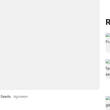
R
n Seeds
Agrowon