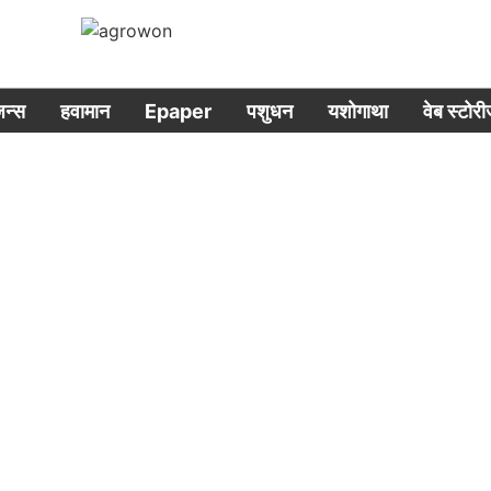
िजन्स
हवामान
Epaper
पशुधन
यशोगाथा
वेब स्टोर