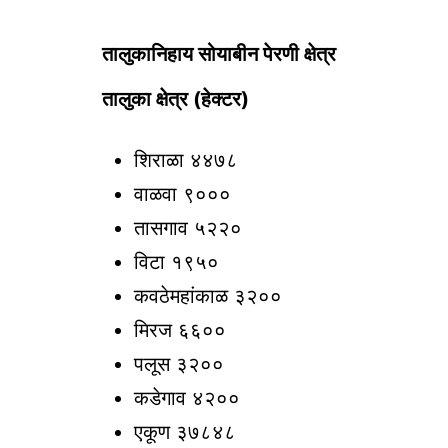
तालुकानिहाय सोयाबीन पेरणी क्षेत्र
तालुका क्षेत्र (हेक्टर)
शिराळा ४४७८
वाळवा ९०००
तासगाव ५२२०
विटा १९५०
कवठेमहांकाळ ३२००
मिरज ६६००
पलूस ३२००
कडेगाव ४२००
एकूण ३७८४८