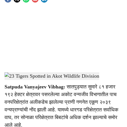
S
o
c
i
a
l
s
23 Tigers Spotted in Akot Wildlife Division
-
Agrowon
h
Satpuda Vanyajeev Vibhag:
सातपुड्यात सुमारे ८१ हजार
a
१९२ हेक्टर क्षेत्रावर पसरलेल्या अकोट वन्यजीव विभागातील पाच
r
वनपरिक्षेत्रांत अलीकडेच झालेल्या प्राणी गणनेत एकूण २०३९
वन्यप्राण्यांची नोंद झाली आहे. यामध्ये धारगड परिक्षेत्रात सर्वाधिक
e
वाघ, तर सोनाळा परिक्षेत्रात बिबटांचे अधिक दर्शन झाल्याचे समोर
आले आहे.