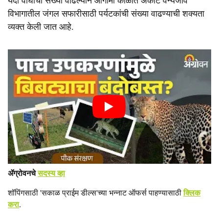
यंदा वाघांची संख्या वाढल्याने आगामी काळात अकोट वन्यजीव
विभागातील जंगल सफारीसाठी पर्यटकांची संख्या वाढण्याची शक्यता
व्यक्त केली जात आहे.
ॲग्रोवनचे
सदस्य व्हा
शॉपिंगसाठी 'सकाळ प्राईम डील्स'च्या भन्नाट ऑफर्स पाहण्यासाठी
क्लिक
करा
.