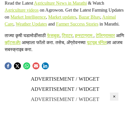
Read the Latest
Agriculture News in Marathi
& Watch
Agriculture videos
on Agrowon. Get the Latest Farming Updates
on
Market Intelligence
,
Market updates
,
Bazar Bhav
,
Animal
Care
,
Weather Updates
and
Farmer Success Stories
in Marathi.
ताज्या कृषी घडामोडींसाठी
फेसबुक
,
ट्विटर
,
इन्स्टाग्राम
,
टेलिग्रामवर
आणि
व्हॉट्सॲप
आम्हाला फॉलो करा. तसेच, ॲग्रोवनच्या
यूट्यूब चॅनेल
ला आजच
सबस्क्राइब करा.
ADVERTISEMENT / WIDGET
ADVERTISEMENT / WIDGET
×
ADVERTISEMENT / WIDGET