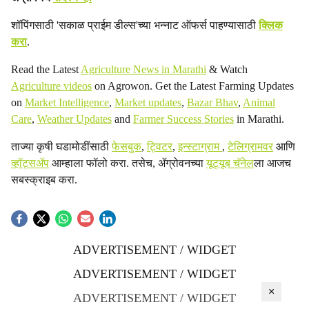
शॉपिंगसाठी 'सकाळ प्राईम डील्स'च्या भन्नाट ऑफर्स पाहण्यासाठी
क्लिक
करा
.
Read the Latest
Agriculture News in Marathi
& Watch
Agriculture videos
on Agrowon. Get the Latest Farming Updates
on
Market Intelligence
,
Market updates
,
Bazar Bhav
,
Animal
Care
,
Weather Updates
and
Farmer Success Stories
in Marathi.
ताज्या कृषी घडामोडींसाठी
फेसबुक
,
ट्विटर
,
इन्स्टाग्राम
,
टेलिग्रामवर
आणि
व्हॉट्सॲप
आम्हाला फॉलो करा. तसेच, ॲग्रोवनच्या
यूट्यूब चॅनेल
ला आजच
सबस्क्राइब करा.
ADVERTISEMENT / WIDGET
ADVERTISEMENT / WIDGET
×
ADVERTISEMENT / WIDGET