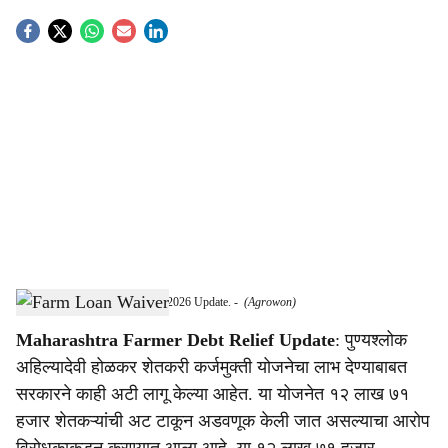
S
o
c
i
a
l
s
Maharashtra Monsoon Session 2026 Update.
-
(Agrowon)
h
Maharashtra Farmer Debt Relief Update
: पुण्यश्लोक
a
अहिल्यादेवी होळकर शेतकरी कर्जमुक्ती योजनेचा लाभ देण्याबाबत
r
सरकारने काही अटी लागू केल्या आहेत. या योजनेत १२ लाख ७१
हजार शेतकऱ्यांची अट टाकून अडवणूक केली जात असल्याचा आरोप
e