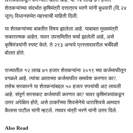
विरोधकाकडून करण्यात आला आहे. या १२ लाख ७१ हजार
शेतकऱ्यांच्या संदर्भात कृषिमंत्री दत्तात्रय भरणे यांनी बुधवारी (दि.२४
जून) विधानसभेत महत्त्वाची माहिती दिली.
या शेतकऱ्यांच्या बाबतीत विषय झालेला आहे. याबाबत मुख्यमंत्री
सकारात्मक आहेत. यावर उपसमितीत चर्चा झालेली आहे, असे
कृषिमंत्र्यांनी स्पष्ट केले. ते २९३ अन्वये प्रस्तावावरील चर्चेवेळी
बोलत होते.
राज्यातील १२ लाख ७१ हजार शेतकऱ्यांना २०१९ च्या कर्जमाफीतून
वगळले आहे. त्यांचा आताच्या कर्जमाफीत समावेश करणार का?.
तसेच सरकारने या शेतकऱ्यांबद्दल ५० हजार रुपयांची अट लावली
आहे. संपूर्ण सरसकट कर्जमाफी करणार का? यावर कृषिमंत्र्यांकडून
उत्तर अपेक्षित होते, असे ठाकरेंच्या शिवसेनेचे धाराशिवचे आमदार
कैलास पाटील यांनी म्हटले. त्यावर मंत्री भरणे यांनी उत्तर दिले.
Also Read