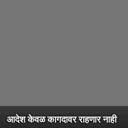
आदेश केवळ कागदावर राहणार नाही