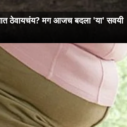
ात ठेवायचंय? मग आजच बदला 'या' सवयी