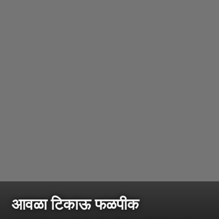
आवळा टिकाऊ फळपीक