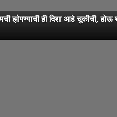
 झोपण्याची ही दिशा आहे चूकीची, होऊ 