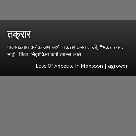
तक्रार
पावसाळ्यात अनेक जण अशी तक्रार करतात की, "भूकच लागत
नाही" किंवा "नेहमीपेक्षा कमी खाल्ले जाते.
Loss Of Appetite In Monsoon | agrowon