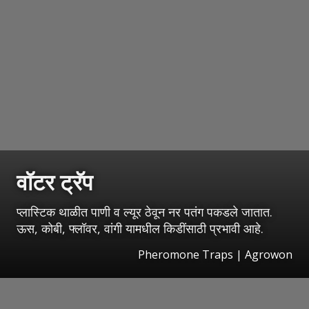
वॉटर ट्रॅप
प्लास्टिक थाळीत पाणी व ल्यूर ठेवून नर पतंग पकडले जातात.
ऊस, कोबी, फ्लॉवर, वांगी यामधील किडींसाठी प्रभावी आहे.
Pheromone Traps | Agrowon