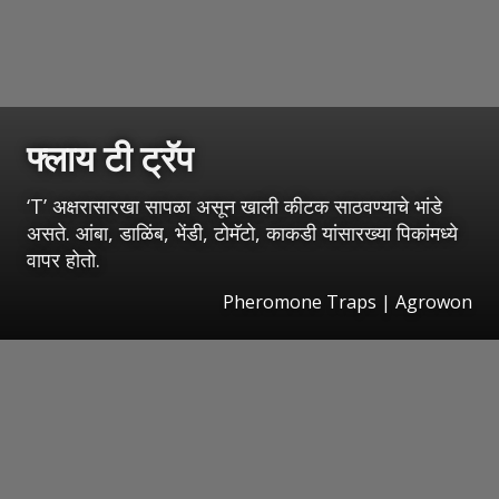
फ्लाय टी ट्रॅप
‘T’ अक्षरासारखा सापळा असून खाली कीटक साठवण्याचे भांडे
असते. आंबा, डाळिंब, भेंडी, टोमॅटो, काकडी यांसारख्या पिकांमध्ये
वापर होतो.
Pheromone Traps | Agrowon