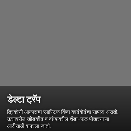
डेल्टा ट्रॅप
त्रिकोणी आकाराचा प्लास्टिक किंवा कार्डबोर्डचा सापळा असतो.
ऊसावरील खोडकीड व वांग्यावरील शेंडा–फळ पोखरणाऱ्या
अळीसाठी वापरला जातो.