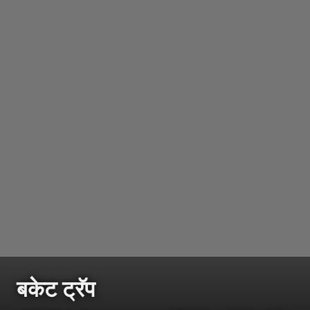
बकेट ट्रॅप