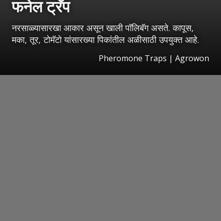
फनेल ट्रॅप
नरसाळ्यासारखा आकार असून खाली पॉलिबॅग असते. कापूस,
मका, तूर, टोमॅटो यांसारख्या पिकांतील अळीसाठी उपयुक्त आहे.
Pheromone Traps | Agrowon