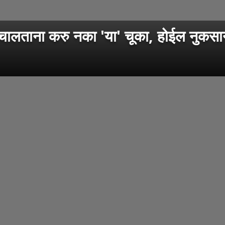
ताना करु नका 'या' चूका, होईल नुकसा