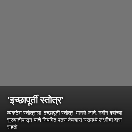
'इच्छापूर्ती स्तोत्र'
व्यंकटेश स्तोत्राला 'इच्छापूर्ती स्तोत्र' मानले जाते. नवीन वर्षाच्या
सुरुवातीपासून याचे नियमित पठण केल्यास घरामध्ये लक्ष्मीचा वास
राहतो