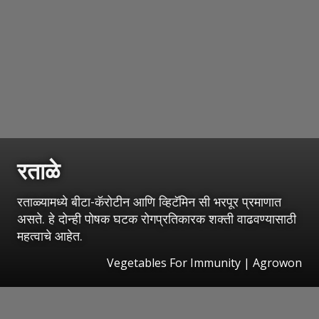
रताळे
रताळ्यामध्ये बीटा-कॅरोटीन आणि व्हिटॅमिन सी भरपूर प्रमाणात
असते. हे दोन्ही पोषक घटक रोगप्रतिकारक शक्ती वाढवण्यासाठी
महत्वाचे आहेत.
Vegetables For Immunity | Agrowon