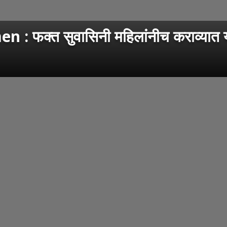
्त सुवासिनी महिलांनीच कराव्यात या गो