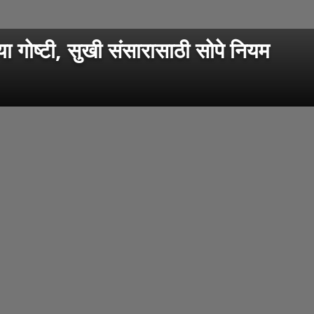
ष्टी, सुखी संसारासाठी सोपे नियम