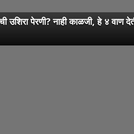
शिरा पेरणी? नाही काळजी, हे ४ वाण देत