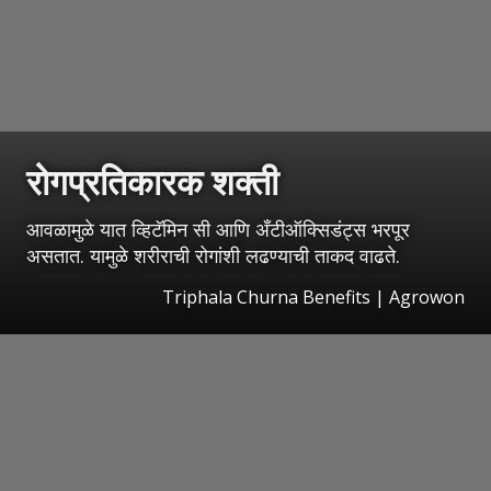
रोगप्रतिकारक शक्ती
आवळामुळे यात व्हिटॅमिन सी आणि अँटीऑक्सिडंट्स भरपूर
असतात. यामुळे शरीराची रोगांशी लढण्याची ताकद वाढते.
Triphala Churna Benefits | Agrowon