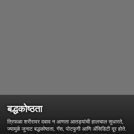
बद्धकोष्ठता
त्रिफळा शरीरावर दबाव न आणता आतड्यांची हालचाल सुधारते,
ज्यामुळे जुनाट बद्धकोष्ठता, गॅस, पोटफुगी आणि ॲसिडिटी दूर होते.