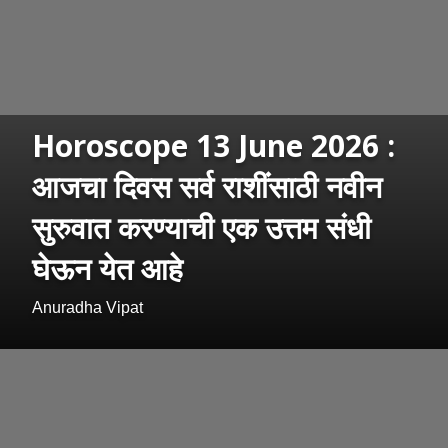
Horoscope 13 June 2026 :
आजचा दिवस सर्व राशींसाठी नवीन
सुरुवात करण्याची एक उत्तम संधी
घेऊन येत आहे
Anuradha Vipat