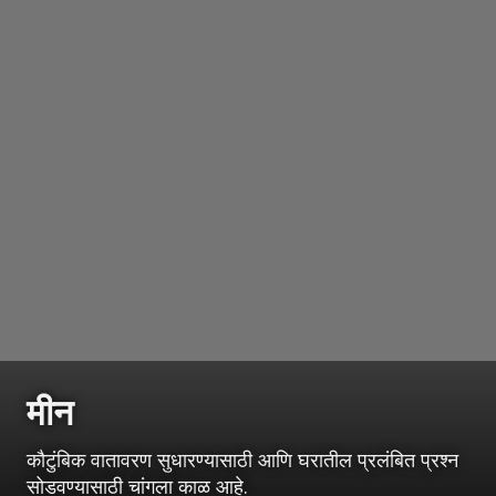
मीन
कौटुंबिक वातावरण सुधारण्यासाठी आणि घरातील प्रलंबित प्रश्न
सोडवण्यासाठी चांगला काळ आहे.