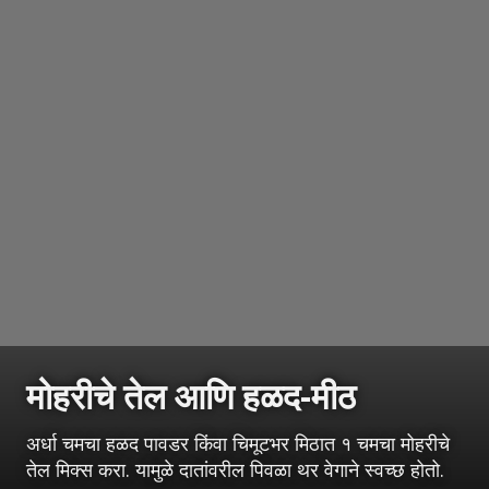
मोहरीचे तेल आणि हळद-मीठ
अर्धा चमचा हळद पावडर किंवा चिमूटभर मिठात १ चमचा मोहरीचे
तेल मिक्स करा. यामुळे दातांवरील पिवळा थर वेगाने स्वच्छ होतो.