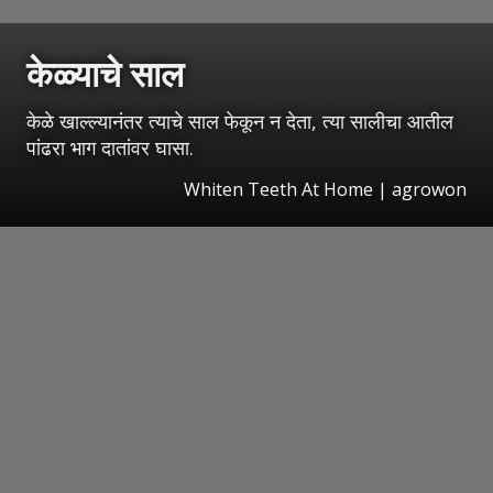
केळ्याचे साल
केळे खाल्ल्यानंतर त्याचे साल फेकून न देता, त्या सालीचा आतील
पांढरा भाग दातांवर घासा.
Whiten Teeth At Home | agrowon